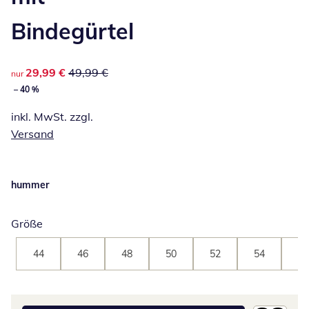
Bindegürtel
reduzierter Preis 29,99 €, vorheriger Preis: 49,99 €
29,99 €
49,99 €
nur
– 40 %
inkl. MwSt. zzgl.
Versand
hummer
Größe
44
46
48
50
52
54
56