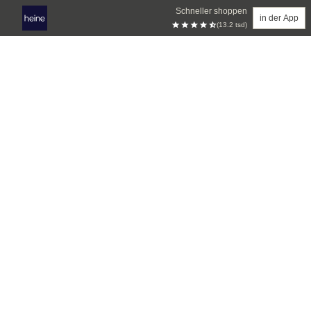
Schneller shoppen
in der App
(13.2 tsd)
Zum Hauptinhalt springen