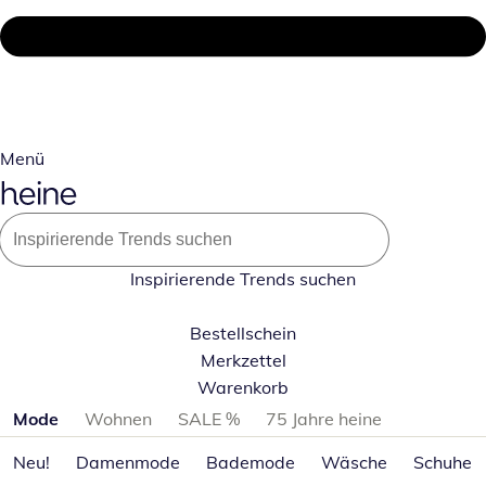
Menü
Inspirierende Trends suchen
Bestellschein
Merkzettel
Warenkorb
Produktkategorien überspringen
Mode
Wohnen
SALE %
75 Jahre heine
Neu!
Damenmode
Bademode
Wäsche
Schuhe