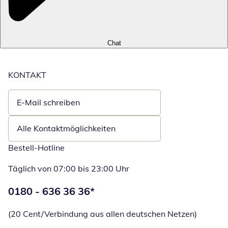
Chat
KONTAKT
E-Mail schreiben
Öffnet E-Mail-Client
Alle Kontaktmöglichkeiten
Bestell-Hotline
Täglich von 07:00 bis 23:00 Uhr
Telefonnummer:
0180 - 636 36 36
*
Öffnet Telefon
(20 Cent/Verbindung aus allen deutschen Netzen)