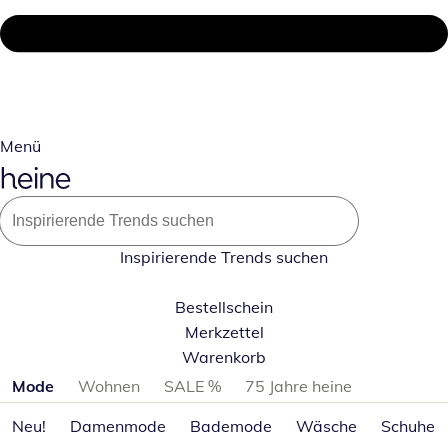
Menü
Inspirierende Trends suchen
Bestellschein
Merkzettel
Warenkorb
Produktkategorien überspringen
Mode
Wohnen
SALE %
75 Jahre heine
Neu!
Damenmode
Bademode
Wäsche
Schuhe