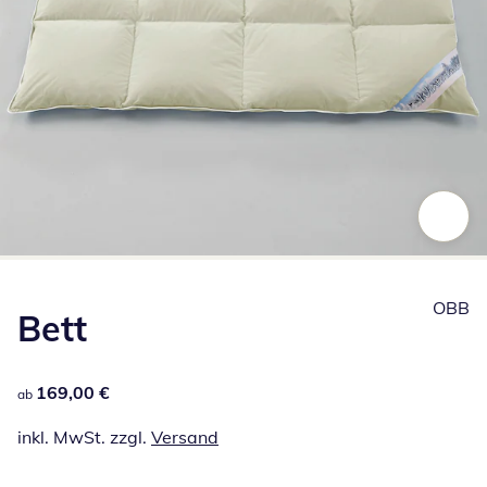
Zum Vergrößern auf das Bild klicken
OBB
Bett
169,00 €
169,00 €
ab
inkl. MwSt. zzgl.
Versand