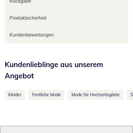
Rückgabe
Produktsicherheit
Kundenbewertungen
Kategorie-Empfehlungen überspringen
Kundenlieblinge aus unserem
Angebot
Kleider
Festliche Mode
Mode für Hochzeitsgäste
S