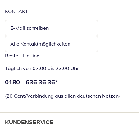
KONTAKT
E-Mail schreiben
Öffnet E-Mail-Client
Alle Kontaktmöglichkeiten
Bestell-Hotline
Täglich von 07:00 bis 23:00 Uhr
Telefonnummer:
0180 - 636 36 36
*
Öffnet Telefon
(20 Cent/Verbindung aus allen deutschen Netzen)
KUNDENSERVICE