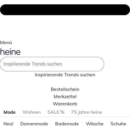
Menü
Inspirierende Trends suchen
Bestellschein
Merkzettel
Warenkorb
Produktkategorien überspringen
Mode
Wohnen
SALE %
75 Jahre heine
Neu!
Damenmode
Bademode
Wäsche
Schuhe