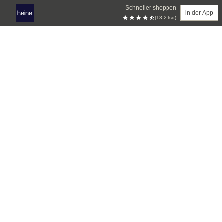
Schneller shoppen
in der App
(13.2 tsd)
Zum Hauptinhalt springen