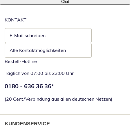
Chat
KONTAKT
E-Mail schreiben
Öffnet E-Mail-Client
Alle Kontaktmöglichkeiten
Bestell-Hotline
Täglich von 07:00 bis 23:00 Uhr
Telefonnummer:
0180 - 636 36 36
*
Öffnet Telefon
(20 Cent/Verbindung aus allen deutschen Netzen)
KUNDENSERVICE