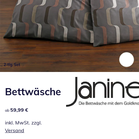
2-tlg. Set
Zum Vergrößern auf das Bild klicken
Bettwäsche
59,99 €
59,99 €
ab
inkl. MwSt. zzgl.
Versand