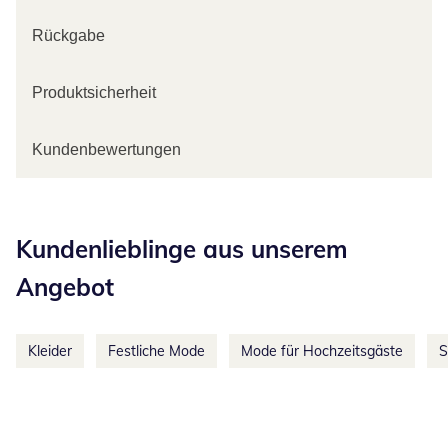
Rückgabe
Produktsicherheit
Kundenbewertungen
Kategorie-Empfehlungen überspringen
Kundenlieblinge aus unserem
Angebot
Kleider
Festliche Mode
Mode für Hochzeitsgäste
S