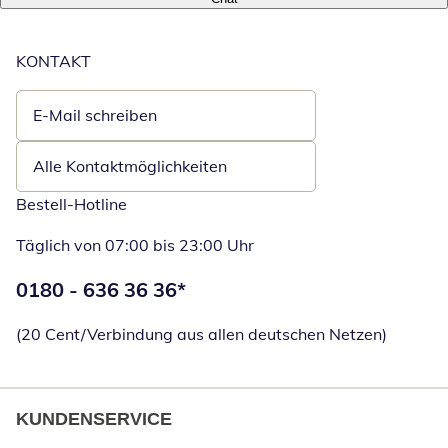
KONTAKT
E-Mail schreiben
Öffnet E-Mail-Client
Alle Kontaktmöglichkeiten
Bestell-Hotline
Täglich von 07:00 bis 23:00 Uhr
Telefonnummer:
0180 - 636 36 36
*
Öffnet Telefon
(20 Cent/Verbindung aus allen deutschen Netzen)
KUNDENSERVICE