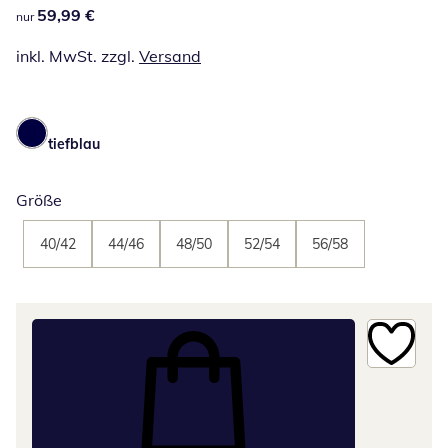
59,99 €
59,99 €
nur
inkl. MwSt. zzgl.
Versand
tiefblau
Größe
40/42
44/46
48/50
52/54
56/58