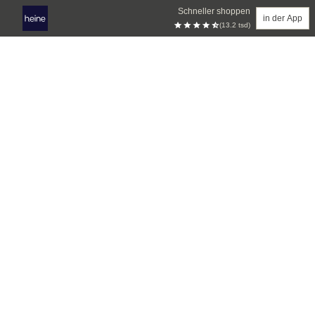
Schneller shoppen
in der App
(13.2 tsd)
Zum Hauptinhalt springen