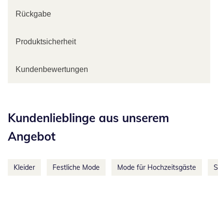
Rückgabe
Produktsicherheit
Kundenbewertungen
Kategorie-Empfehlungen überspringen
Kundenlieblinge aus unserem
Angebot
Kleider
Festliche Mode
Mode für Hochzeitsgäste
S