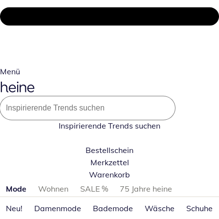
Menü
Inspirierende Trends suchen
Bestellschein
Merkzettel
Warenkorb
Produktkategorien überspringen
Mode
Wohnen
SALE %
75 Jahre heine
Neu!
Damenmode
Bademode
Wäsche
Schuhe