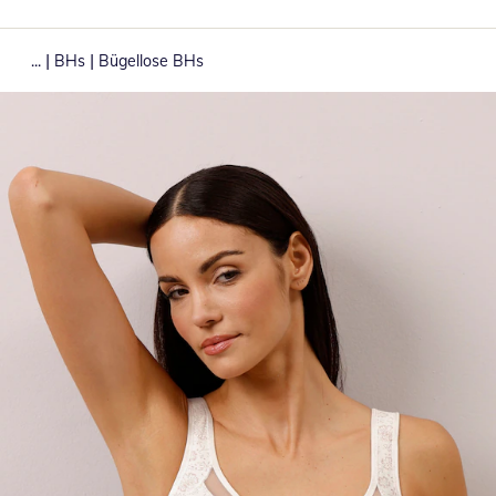
|
|
...
BHs
Bügellose BHs