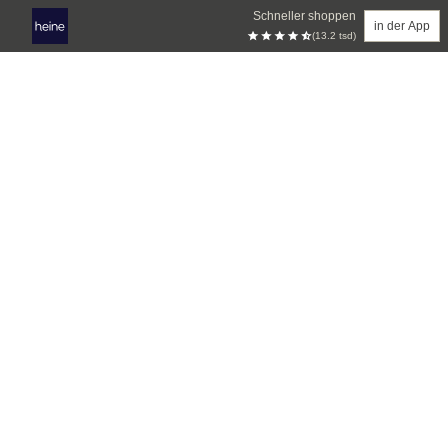
Schneller shoppen
in der App
(13.2 tsd)
Zum Hauptinhalt springen