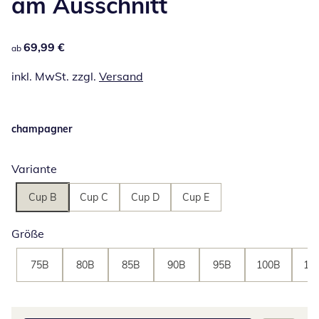
am Ausschnitt
69,99 €
69,99 €
ab
inkl. MwSt. zzgl.
Versand
champagner
Variante
Cup B
Cup C
Cup D
Cup E
Größe
75B
80B
85B
90B
95B
100B
10