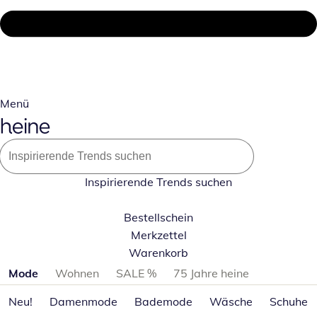
Menü
Inspirierende Trends suchen
Bestellschein
Merkzettel
Warenkorb
Produktkategorien überspringen
Mode
Wohnen
SALE %
75 Jahre heine
Neu!
Damenmode
Bademode
Wäsche
Schuhe