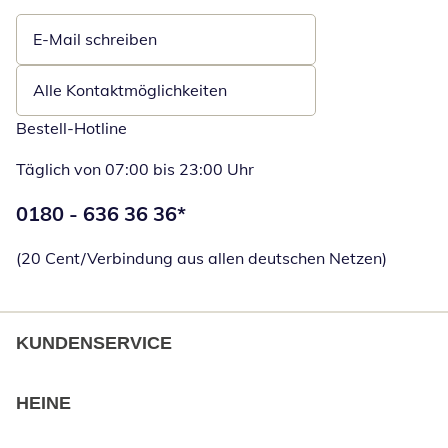
E-Mail schreiben
Öffnet E-Mail-Client
Alle Kontaktmöglichkeiten
Bestell-Hotline
Täglich von 07:00 bis 23:00 Uhr
Telefonnummer:
0180 - 636 36 36
*
Öffnet Telefon
(20 Cent/Verbindung aus allen deutschen Netzen)
KUNDENSERVICE
HEINE