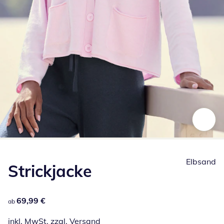
Zum Vergrößern auf das Bild klicken
Elbsand
Strickjacke
69,99 €
69,99 €
ab
inkl. MwSt. zzgl.
Versand