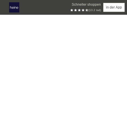
Schneller shoppen
in der App
(13.2 tsd)
Zum Hauptinhalt springen