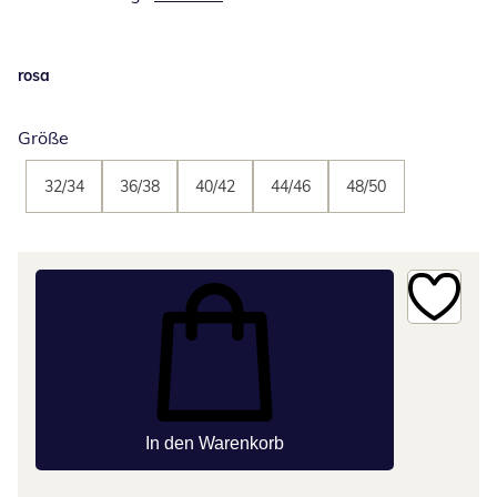
rosa
Größe
32/34
36/38
40/42
44/46
48/50
In den Warenkorb