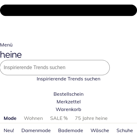
Menü
Inspirierende Trends suchen
Bestellschein
Merkzettel
Warenkorb
Produktkategorien überspringen
Mode
Wohnen
SALE %
75 Jahre heine
Neu!
Damenmode
Bademode
Wäsche
Schuhe