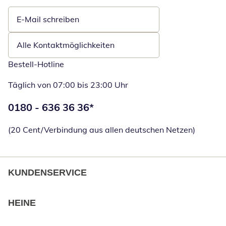
E-Mail schreiben
Öffnet E-Mail-Client
Alle Kontaktmöglichkeiten
Bestell-Hotline
Täglich von 07:00 bis 23:00 Uhr
Telefonnummer:
0180 - 636 36 36
*
Öffnet Telefon
(20 Cent/Verbindung aus allen deutschen Netzen)
KUNDENSERVICE
HEINE