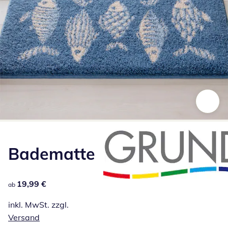
Zum Vergrößern auf das Bild klicken
Badematte
19,99 €
19,99 €
ab
inkl. MwSt. zzgl.
Versand