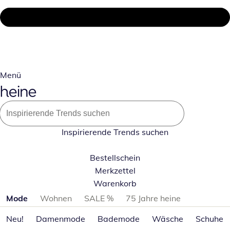
Menü
Inspirierende Trends suchen
Bestellschein
Merkzettel
Warenkorb
Produktkategorien überspringen
Mode
Wohnen
SALE %
75 Jahre heine
Neu!
Damenmode
Bademode
Wäsche
Schuhe