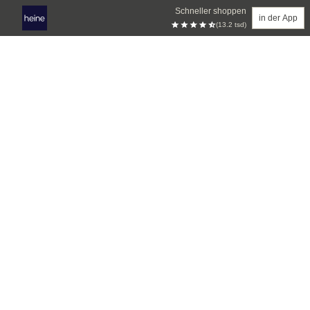
Schneller shoppen
in der App
(13.2 tsd)
Zum Hauptinhalt springen