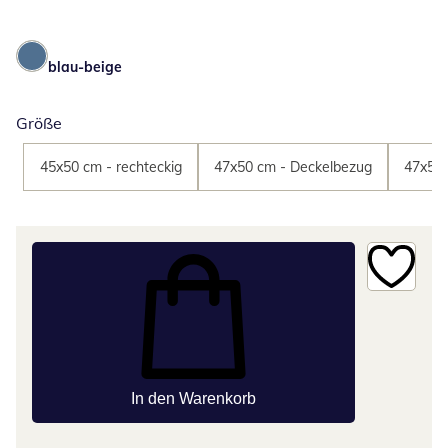
blau-beige
Größe
45x50 cm - rechteckig
47x50 cm - Deckelbezug
47x50 
In den Warenkorb