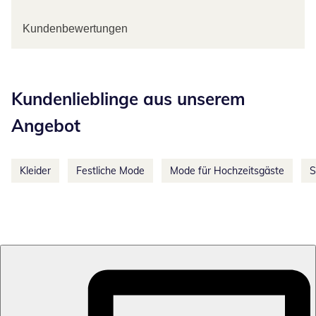
Kundenbewertungen
Kategorie-Empfehlungen überspringen
Kundenlieblinge aus unserem
Angebot
Kleider
Festliche Mode
Mode für Hochzeitsgäste
S