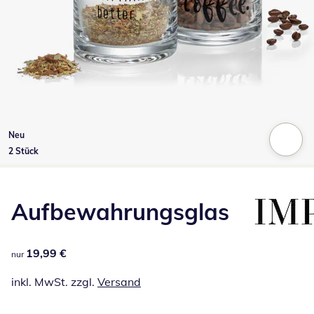
Neu
2 Stück
Zum Vergrößern auf das Bild klicken
Aufbewahrungsglas
19,99 €
19,99 €
nur
inkl. MwSt. zzgl.
Versand