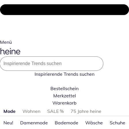
Menü
Inspirierende Trends suchen
Bestellschein
Merkzettel
Warenkorb
Produktkategorien überspringen
Mode
Wohnen
SALE %
75 Jahre heine
Neu!
Damenmode
Bademode
Wäsche
Schuhe