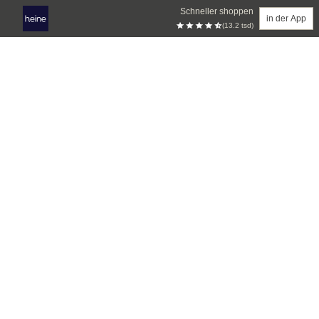
Schneller shoppen
in der App
(13.2 tsd)
Zum Hauptinhalt springen