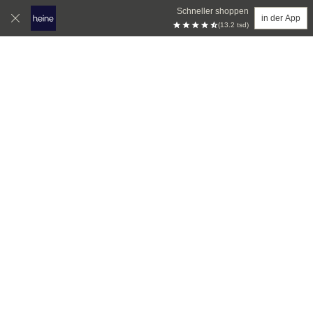
Schneller shoppen
in der App
(13.2 tsd)
Zum Hauptinhalt springen