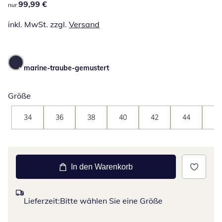
99,99 €
99,99 €
nur
inkl. MwSt. zzgl.
Versand
marine-traube-gemustert
Größe
34
36
38
40
42
44
46
In den Warenkorb
Lieferzeit:
Bitte wählen Sie eine Größe