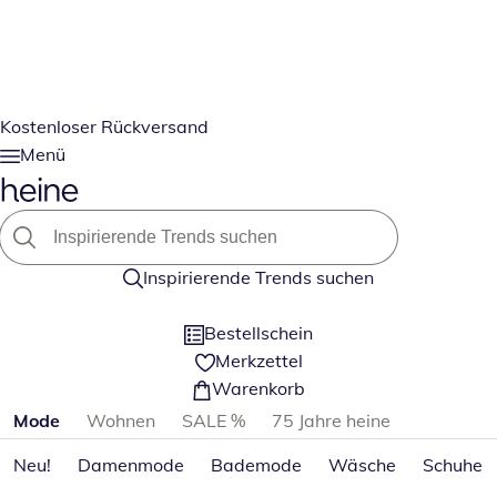
Kostenloser Rückversand
Menü
Inspirierende Trends suchen
Bestellschein
Merkzettel
Warenkorb
Produktkategorien überspringen
Mode
Wohnen
SALE %
75 Jahre heine
Neu!
Damenmode
Bademode
Wäsche
Schuhe