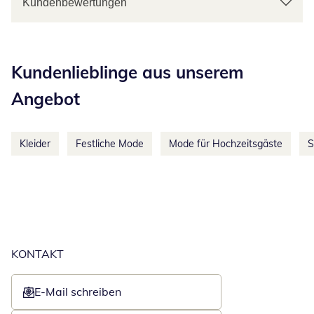
Kundenbewertungen
Kategorie-Empfehlungen überspringen
Kundenlieblinge aus unserem
Angebot
Kleider
Festliche Mode
Mode für Hochzeitsgäste
S
KONTAKT
E-Mail schreiben
Öffnet E-Mail-Client