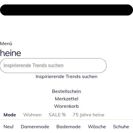
Menü
Inspirierende Trends suchen
Bestellschein
Merkzettel
Warenkorb
Produktkategorien überspringen
Mode
Wohnen
SALE %
75 Jahre heine
Neu!
Damenmode
Bademode
Wäsche
Schuhe