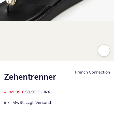
Zum Vergrößern auf das Bild klicken
French Connection
Zehentrenner
reduzierter Preis 49,99 €, vorheriger Preis: 59,99 €
49,99 €
59,99 €
– 16 %
nur
inkl. MwSt. zzgl.
Versand