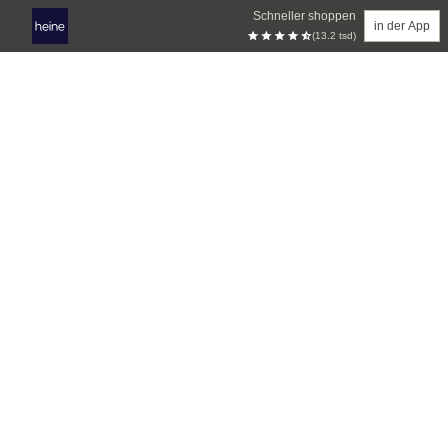
Schneller shoppen
in der App
(13.2 tsd)
Zum Hauptinhalt springen