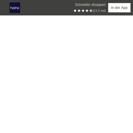
Schneller shoppen
in der App
(13.2 tsd)
Zum Hauptinhalt springen