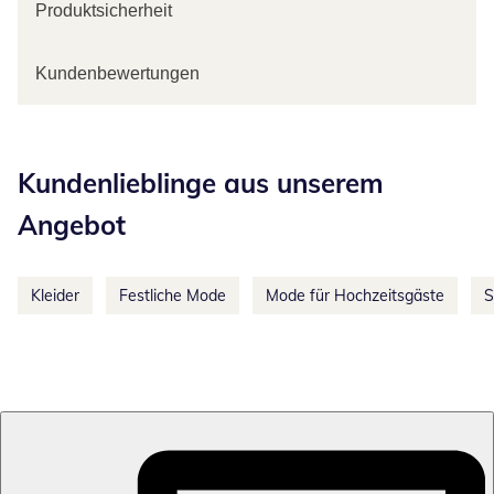
Produktsicherheit
Kundenbewertungen
Kategorie-Empfehlungen überspringen
Kundenlieblinge aus unserem
Angebot
Kleider
Festliche Mode
Mode für Hochzeitsgäste
S