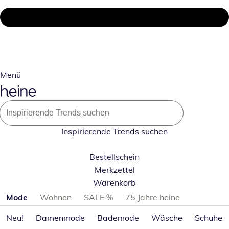
Menü
Inspirierende Trends suchen
Bestellschein
Merkzettel
Warenkorb
Produktkategorien überspringen
Mode
Wohnen
SALE %
75 Jahre heine
Neu!
Damenmode
Bademode
Wäsche
Schuhe