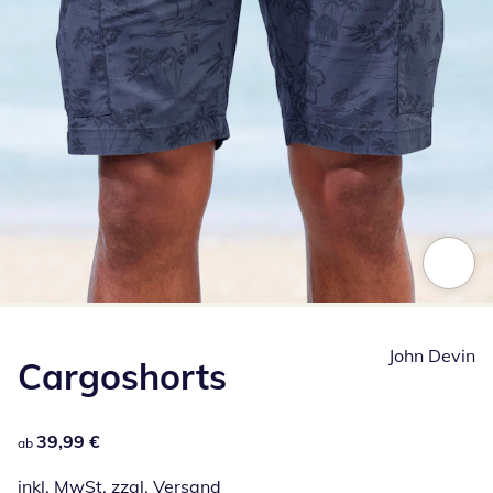
Zum Vergrößern auf das Bild klicken
John Devin
Cargoshorts
39,99 €
39,99 €
ab
inkl. MwSt. zzgl.
Versand