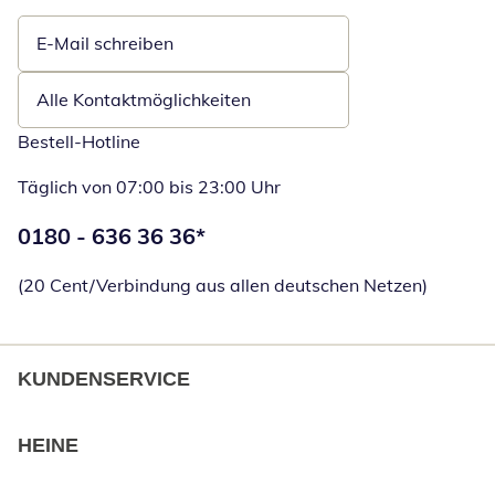
E-Mail schreiben
Öffnet E-Mail-Client
Alle Kontaktmöglichkeiten
Bestell-Hotline
Täglich von 07:00 bis 23:00 Uhr
Telefonnummer:
0180 - 636 36 36
*
Öffnet Telefon
(20 Cent/Verbindung aus allen deutschen Netzen)
KUNDENSERVICE
HEINE