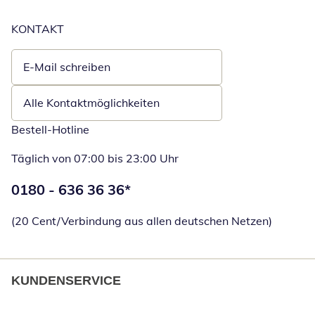
KONTAKT
E-Mail schreiben
Öffnet E-Mail-Client
Alle Kontaktmöglichkeiten
Bestell-Hotline
Täglich von 07:00 bis 23:00 Uhr
Telefonnummer:
0180 - 636 36 36
*
Öffnet Telefon
(20 Cent/Verbindung aus allen deutschen Netzen)
KUNDENSERVICE