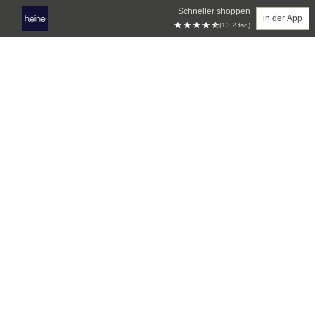
Schneller shoppen
in der App
(13.2 tsd)
Zum Hauptinhalt springen