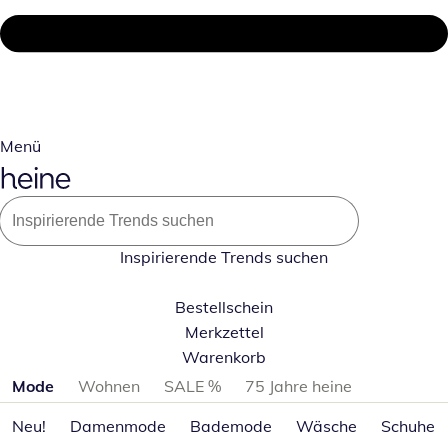
Menü
Inspirierende Trends suchen
Bestellschein
Merkzettel
Warenkorb
Produktkategorien überspringen
Mode
Wohnen
SALE %
75 Jahre heine
Neu!
Damenmode
Bademode
Wäsche
Schuhe