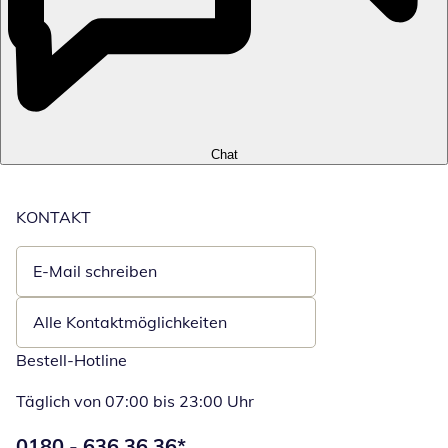
Chat
KONTAKT
E-Mail schreiben
Öffnet E-Mail-Client
Alle Kontaktmöglichkeiten
Bestell-Hotline
Täglich von 07:00 bis 23:00 Uhr
Telefonnummer:
0180 - 636 36 36
*
Öffnet Telefon