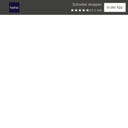
Schneller shoppen
in der App
(13.2 tsd)
Zum Hauptinhalt springen