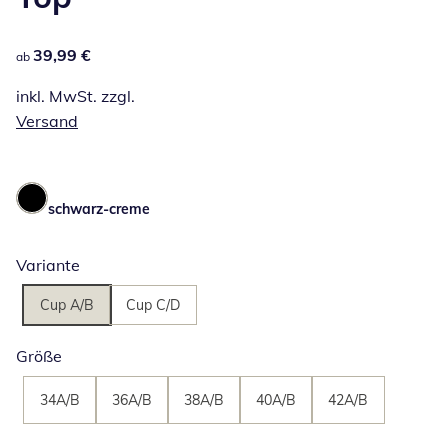
39,99 €
39,99 €
ab
inkl. MwSt. zzgl.
Versand
schwarz-creme
Variante
Cup A/B
Cup C/D
Größe
34A/B
36A/B
38A/B
40A/B
42A/B