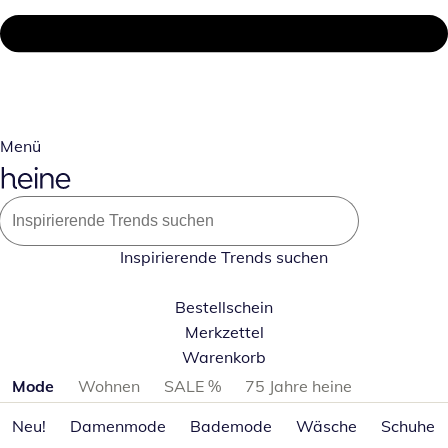
Menü
Inspirierende Trends suchen
Bestellschein
Merkzettel
Warenkorb
Produktkategorien überspringen
Mode
Wohnen
SALE %
75 Jahre heine
Neu!
Damenmode
Bademode
Wäsche
Schuhe