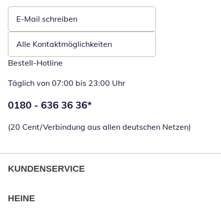
E-Mail schreiben
Öffnet E-Mail-Client
Alle Kontaktmöglichkeiten
Bestell-Hotline
Täglich von 07:00 bis 23:00 Uhr
Telefonnummer:
0180 - 636 36 36
*
Öffnet Telefon
(20 Cent/Verbindung aus allen deutschen Netzen)
KUNDENSERVICE
HEINE