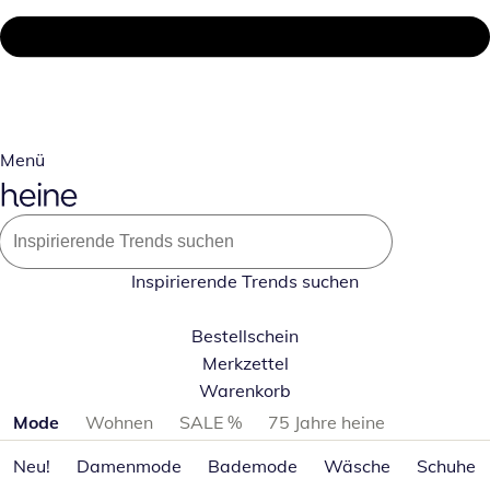
Menü
Inspirierende Trends suchen
Bestellschein
Merkzettel
Warenkorb
Produktkategorien überspringen
Mode
Wohnen
SALE %
75 Jahre heine
Neu!
Damenmode
Bademode
Wäsche
Schuhe