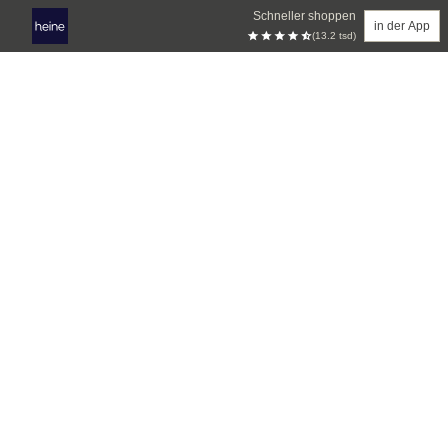
Schneller shoppen
in der App
(13.2 tsd)
Zum Hauptinhalt springen