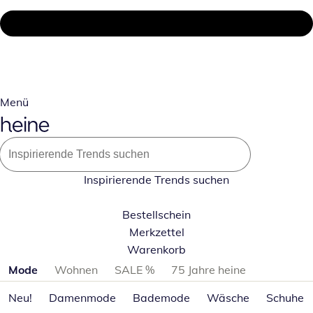
Menü
Inspirierende Trends suchen
Bestellschein
Merkzettel
Warenkorb
Produktkategorien überspringen
Mode
Wohnen
SALE %
75 Jahre heine
Neu!
Damenmode
Bademode
Wäsche
Schuhe