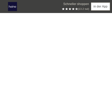
Schneller shoppen
in der App
(13.2 tsd)
Zum Hauptinhalt springen