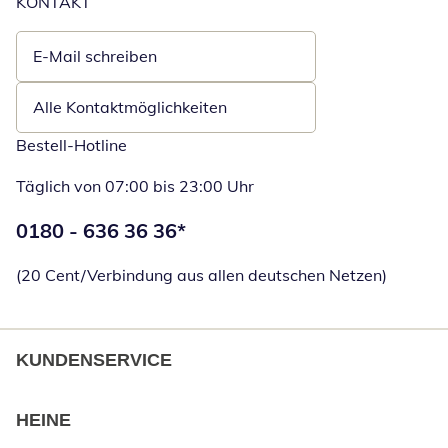
KONTAKT
E-Mail schreiben
Öffnet E-Mail-Client
Alle Kontaktmöglichkeiten
Bestell-Hotline
Täglich von 07:00 bis 23:00 Uhr
Telefonnummer:
0180 - 636 36 36
*
Öffnet Telefon
(20 Cent/Verbindung aus allen deutschen Netzen)
KUNDENSERVICE
HEINE