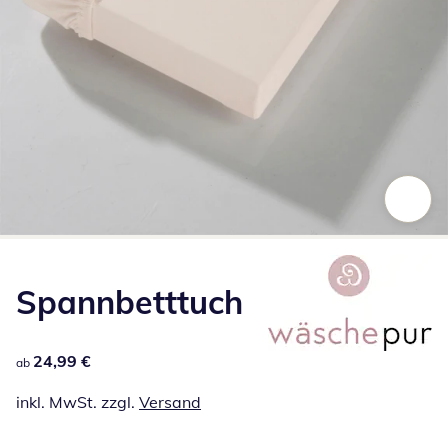
Zum Vergrößern auf das Bild klicken
Spannbetttuch
24,99 €
24,99 €
ab
inkl. MwSt. zzgl.
Versand