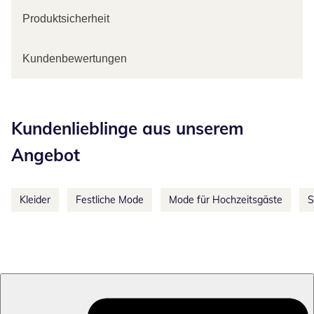
Produktsicherheit
Kundenbewertungen
Kategorie-Empfehlungen überspringen
Kundenlieblinge aus unserem
Angebot
Kleider
Festliche Mode
Mode für Hochzeitsgäste
S