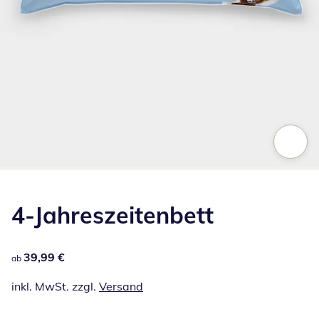
Zum Vergrößern auf das Bild klicken
4-Jahreszeitenbett
39,99 €
39,99 €
ab
inkl. MwSt. zzgl.
Versand