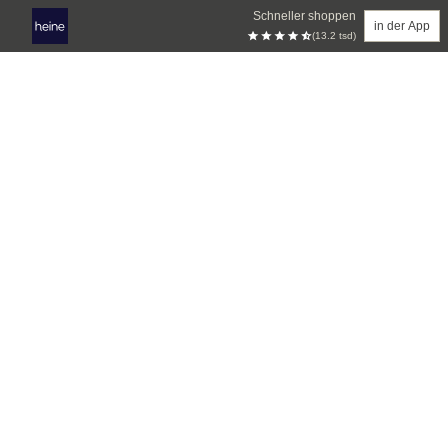
Schneller shoppen
in der App
(13.2 tsd)
Zum Hauptinhalt springen