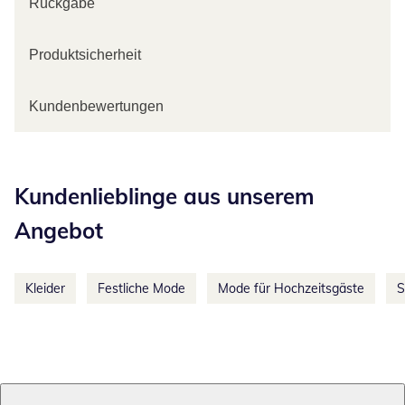
Rückgabe
Produktsicherheit
Kundenbewertungen
Kategorie-Empfehlungen überspringen
Kundenlieblinge aus unserem
Angebot
Kleider
Festliche Mode
Mode für Hochzeitsgäste
S