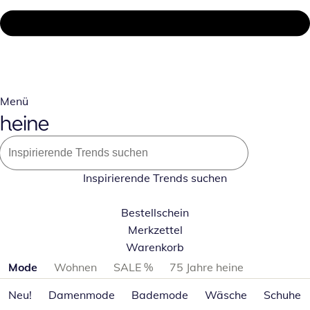
Menü
Inspirierende Trends suchen
Bestellschein
Merkzettel
Warenkorb
Produktkategorien überspringen
Mode
Wohnen
SALE %
75 Jahre heine
Neu!
Damenmode
Bademode
Wäsche
Schuhe