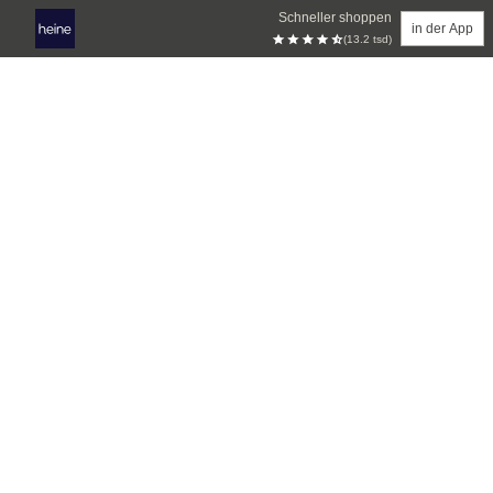
Schneller shoppen
in der App
(13.2 tsd)
Zum Hauptinhalt springen