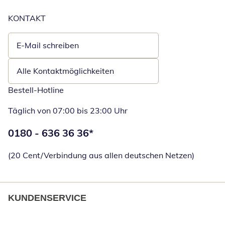
KONTAKT
E-Mail schreiben
Öffnet E-Mail-Client
Alle Kontaktmöglichkeiten
Bestell-Hotline
Täglich von 07:00 bis 23:00 Uhr
Telefonnummer:
0180 - 636 36 36
*
Öffnet Telefon
(20 Cent/Verbindung aus allen deutschen Netzen)
KUNDENSERVICE