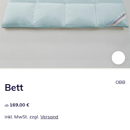
Zum Vergrößern auf das Bild klicken
OBB
Bett
169,00 €
169,00 €
ab
inkl. MwSt. zzgl.
Versand