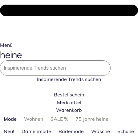
Menü
Inspirierende Trends suchen
Bestellschein
Merkzettel
Warenkorb
Produktkategorien überspringen
Mode
Wohnen
SALE %
75 Jahre heine
Neu!
Damenmode
Bademode
Wäsche
Schuhe