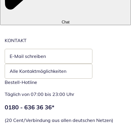
Chat
KONTAKT
E-Mail schreiben
Öffnet E-Mail-Client
Alle Kontaktmöglichkeiten
Bestell-Hotline
Täglich von 07:00 bis 23:00 Uhr
Telefonnummer:
0180 - 636 36 36
*
Öffnet Telefon
(20 Cent/Verbindung aus allen deutschen Netzen)