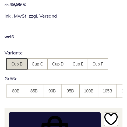
49,99 €
49,99 €
ab
inkl. MwSt. zzgl.
Versand
weiß
Variante
Cup B
Cup C
Cup D
Cup E
Cup F
Größe
80B
85B
90B
95B
100B
105B
11