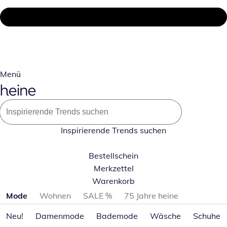
Menü
Inspirierende Trends suchen
Bestellschein
Merkzettel
Warenkorb
Produktkategorien überspringen
Mode
Wohnen
SALE %
75 Jahre heine
Neu!
Damenmode
Bademode
Wäsche
Schuhe