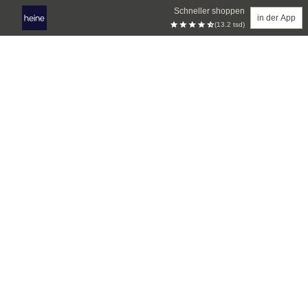
Schneller shoppen
in der App
(13.2 tsd)
Zum Hauptinhalt springen