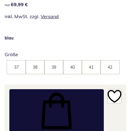
69,99 €
69,99 €
nur
inkl. MwSt. zzgl.
Versand
blau
Größe
37
38
39
40
41
42