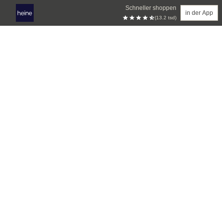
Schneller shoppen
in der App
(13.2 tsd)
Zum Hauptinhalt springen