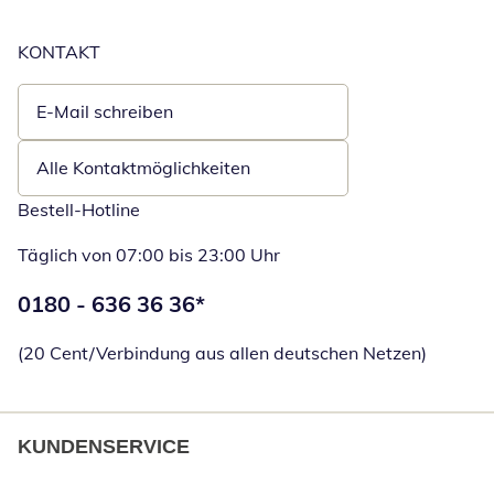
KONTAKT
E-Mail schreiben
Öffnet E-Mail-Client
Alle Kontaktmöglichkeiten
Bestell-Hotline
Täglich von 07:00 bis 23:00 Uhr
Telefonnummer:
0180 - 636 36 36
*
Öffnet Telefon
(20 Cent/Verbindung aus allen deutschen Netzen)
KUNDENSERVICE