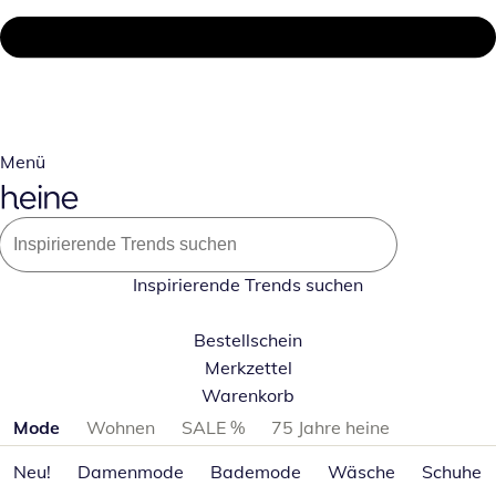
Menü
Inspirierende Trends suchen
Bestellschein
Merkzettel
Warenkorb
Produktkategorien überspringen
Mode
Wohnen
SALE %
75 Jahre heine
Neu!
Damenmode
Bademode
Wäsche
Schuhe