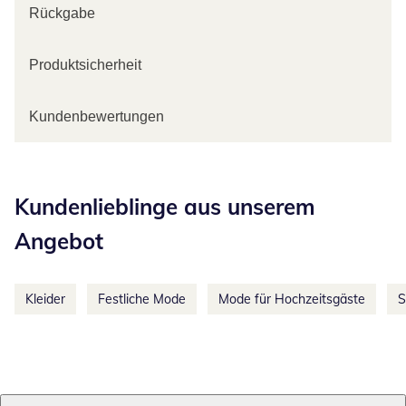
Rückgabe
Produktsicherheit
Kundenbewertungen
Kategorie-Empfehlungen überspringen
Kundenlieblinge aus unserem
Angebot
Kleider
Festliche Mode
Mode für Hochzeitsgäste
S