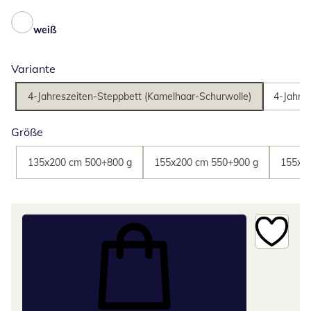
weiß
Variante
4-Jahreszeiten-Steppbett (Kamelhaar-Schurwolle)
4-Jahre
Größe
135x200 cm 500+800 g
155x200 cm 550+900 g
155x2