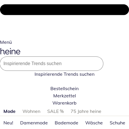
Menü
Inspirierende Trends suchen
Bestellschein
Merkzettel
Warenkorb
Produktkategorien überspringen
Mode
Wohnen
SALE %
75 Jahre heine
Neu!
Damenmode
Bademode
Wäsche
Schuhe