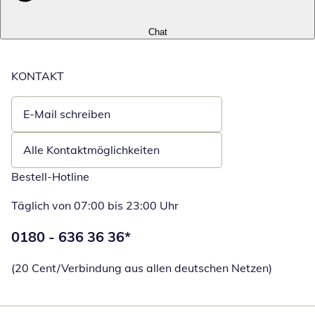
Chat
KONTAKT
E-Mail schreiben
Öffnet E-Mail-Client
Alle Kontaktmöglichkeiten
Bestell-Hotline
Täglich von 07:00 bis 23:00 Uhr
Telefonnummer:
0180 - 636 36 36
*
Öffnet Telefon
(20 Cent/Verbindung aus allen deutschen Netzen)