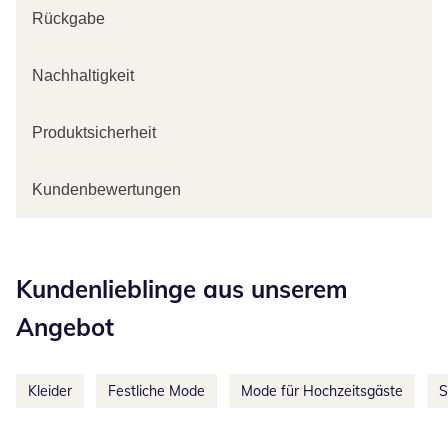
Rückgabe
Nachhaltigkeit
Produktsicherheit
Kundenbewertungen
Kategorie-Empfehlungen überspringen
Kundenlieblinge aus unserem
Angebot
Kleider
Festliche Mode
Mode für Hochzeitsgäste
S