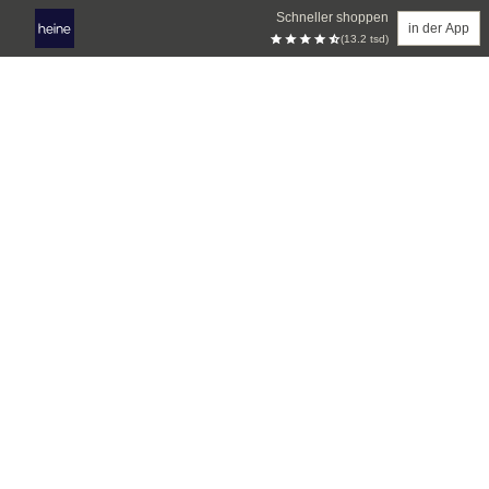
Schneller shoppen
in der App
(13.2 tsd)
Zum Hauptinhalt springen