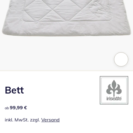
Zum Vergrößern auf das Bild klicken
Bett
99,99 €
99,99 €
ab
inkl. MwSt. zzgl.
Versand