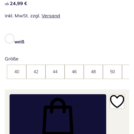
24,99 €
24,99 €
ab
inkl. MwSt. zzgl.
Versand
weiß
Größe
40
42
44
46
48
50
52