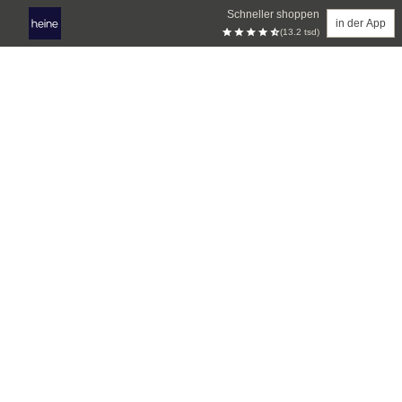
Schneller shoppen
in der App
(13.2 tsd)
Zum Hauptinhalt springen