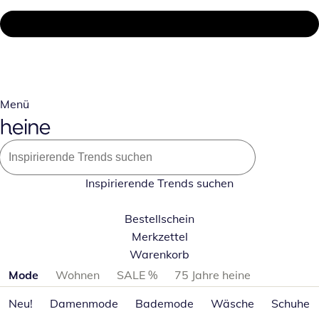
Menü
Inspirierende Trends suchen
Bestellschein
Merkzettel
Warenkorb
Produktkategorien überspringen
Mode
Wohnen
SALE %
75 Jahre heine
Neu!
Damenmode
Bademode
Wäsche
Schuhe