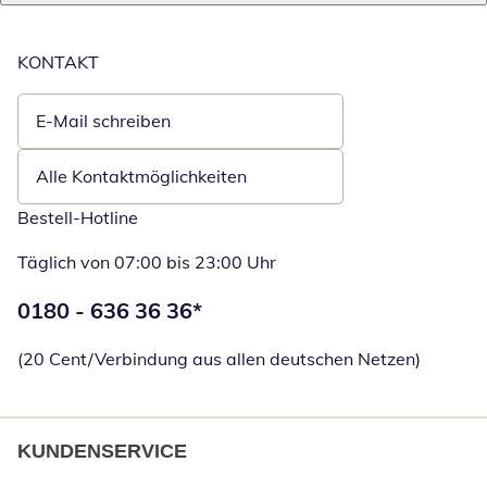
KONTAKT
E-Mail schreiben
Öffnet E-Mail-Client
Alle Kontaktmöglichkeiten
Bestell-Hotline
Täglich von 07:00 bis 23:00 Uhr
Telefonnummer:
0180 - 636 36 36
*
Öffnet Telefon
(20 Cent/Verbindung aus allen deutschen Netzen)
KUNDENSERVICE