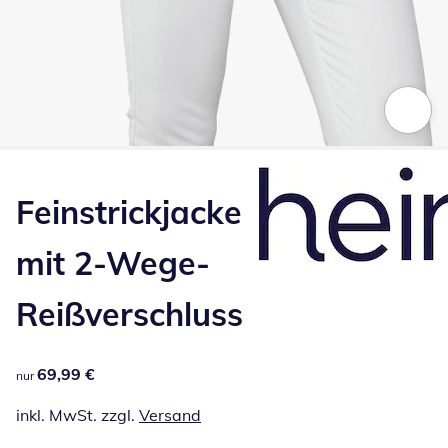
Zum Vergrößern auf das Bild klicken
Feinstrickjacke
mit 2-Wege-
Reißverschluss
69,99 €
69,99 €
nur
inkl. MwSt. zzgl.
Versand