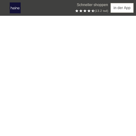
Schneller shoppen
in der App
(13.2 tsd)
Zum Hauptinhalt springen