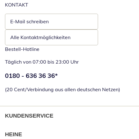
KONTAKT
E-Mail schreiben
Öffnet E-Mail-Client
Alle Kontaktmöglichkeiten
Bestell-Hotline
Täglich von 07:00 bis 23:00 Uhr
Telefonnummer:
0180 - 636 36 36
*
Öffnet Telefon
(20 Cent/Verbindung aus allen deutschen Netzen)
KUNDENSERVICE
HEINE