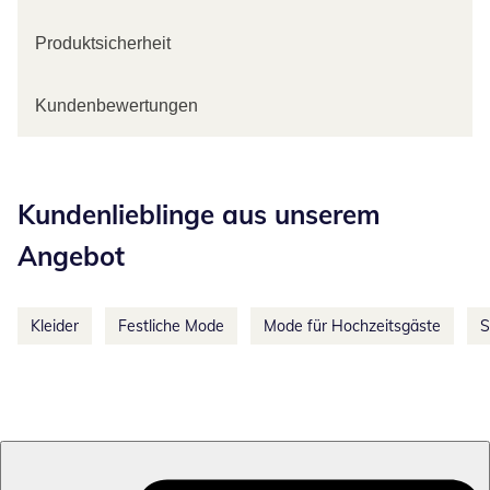
Produktsicherheit
Kundenbewertungen
Kategorie-Empfehlungen überspringen
Kundenlieblinge aus unserem
Angebot
Kleider
Festliche Mode
Mode für Hochzeitsgäste
S