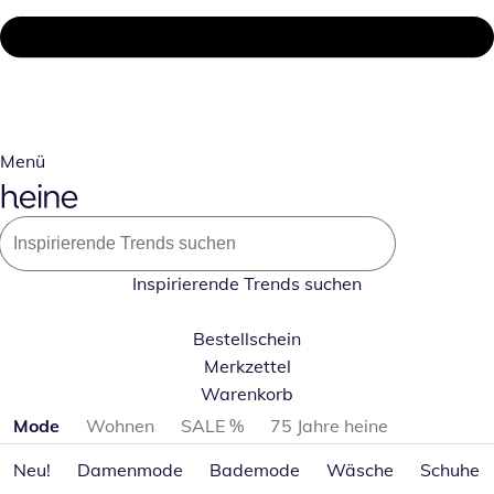
Menü
Inspirierende Trends suchen
Bestellschein
Merkzettel
Warenkorb
Produktkategorien überspringen
Mode
Wohnen
SALE %
75 Jahre heine
Neu!
Damenmode
Bademode
Wäsche
Schuhe