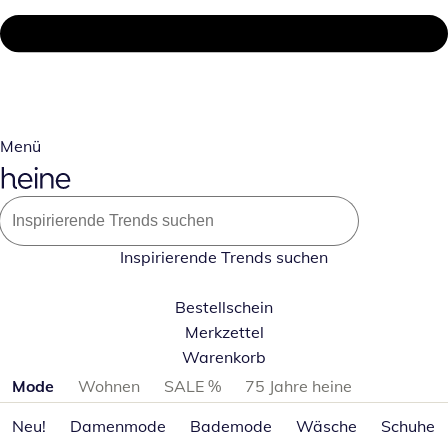
Menü
Inspirierende Trends suchen
Bestellschein
Merkzettel
Warenkorb
Produktkategorien überspringen
Mode
Wohnen
SALE %
75 Jahre heine
Neu!
Damenmode
Bademode
Wäsche
Schuhe