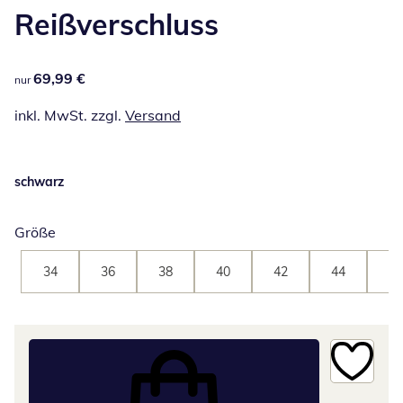
Reißverschluss
69,99 €
69,99 €
nur
inkl. MwSt. zzgl.
Versand
schwarz
Größe
34
36
38
40
42
44
46