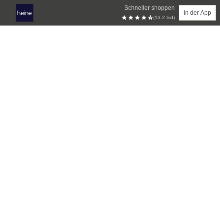
Schneller shoppen
in der App
(13.2 tsd)
Zum Hauptinhalt springen