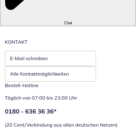
Chat
KONTAKT
E-Mail schreiben
Öffnet E-Mail-Client
Alle Kontaktmöglichkeiten
Bestell-Hotline
Täglich von 07:00 bis 23:00 Uhr
Telefonnummer:
0180 - 636 36 36
*
Öffnet Telefon
(20 Cent/Verbindung aus allen deutschen Netzen)