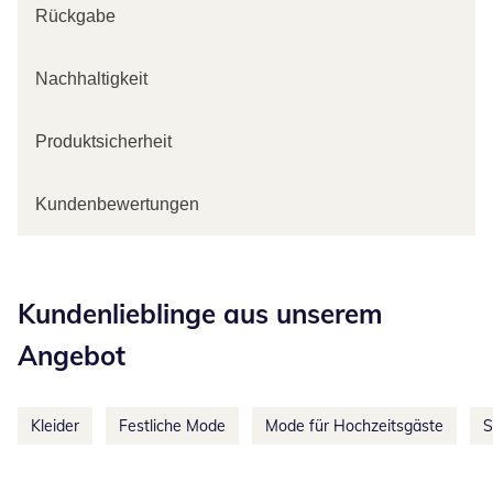
Rückgabe
Nachhaltigkeit
Produktsicherheit
Kundenbewertungen
Kategorie-Empfehlungen überspringen
Kundenlieblinge aus unserem
Angebot
Kleider
Festliche Mode
Mode für Hochzeitsgäste
S