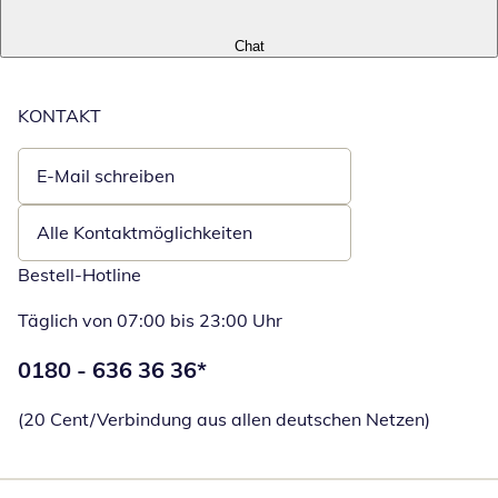
Chat
KONTAKT
E-Mail schreiben
Öffnet E-Mail-Client
Alle Kontaktmöglichkeiten
Bestell-Hotline
Täglich von 07:00 bis 23:00 Uhr
Telefonnummer:
0180 - 636 36 36
*
Öffnet Telefon
(20 Cent/Verbindung aus allen deutschen Netzen)