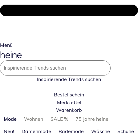
Menü
Inspirierende Trends suchen
Bestellschein
Merkzettel
Warenkorb
Produktkategorien überspringen
Mode
Wohnen
SALE %
75 Jahre heine
Neu!
Damenmode
Bademode
Wäsche
Schuhe