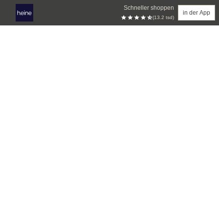
Schneller shoppen
in der App
(13.2 tsd)
Zum Hauptinhalt springen