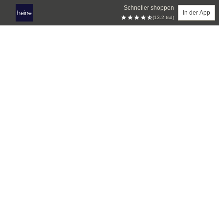
Schneller shoppen
in der App
(13.2 tsd)
Zum Hauptinhalt springen