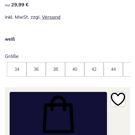
29,99 €
29,99 €
nur
inkl. MwSt. zzgl.
Versand
weiß
Größe
34
36
38
40
42
44
46