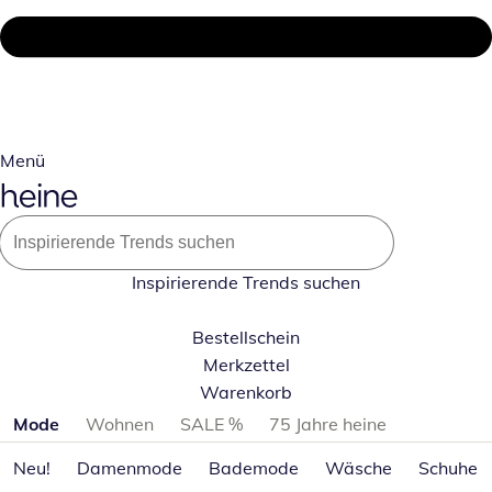
Menü
Inspirierende Trends suchen
Bestellschein
Merkzettel
Warenkorb
Produktkategorien überspringen
Mode
Wohnen
SALE %
75 Jahre heine
Neu!
Damenmode
Bademode
Wäsche
Schuhe