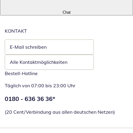
Chat
KONTAKT
E-Mail schreiben
Öffnet E-Mail-Client
Alle Kontaktmöglichkeiten
Bestell-Hotline
Täglich von 07:00 bis 23:00 Uhr
Telefonnummer:
0180 - 636 36 36
*
Öffnet Telefon
(20 Cent/Verbindung aus allen deutschen Netzen)