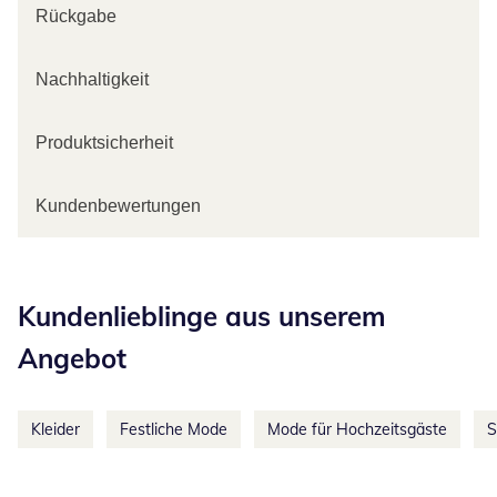
Rückgabe
Nachhaltigkeit
Produktsicherheit
Kundenbewertungen
Kategorie-Empfehlungen überspringen
Kundenlieblinge aus unserem
Angebot
Kleider
Festliche Mode
Mode für Hochzeitsgäste
S