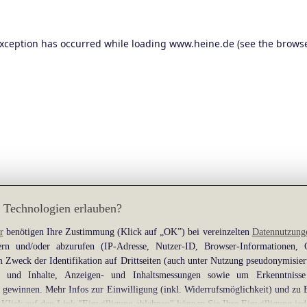
exception has occurred while loading
www.heine.de
(see the
browse
 Technologien erlauben?
r
benötigen Ihre Zustimmung (Klick auf „OK”) bei vereinzelten
Datennutzung
rn und/oder abzurufen (IP-Adresse, Nutzer-ID, Browser-Informationen,
 Zweck der Identifikation auf Drittseiten (auch unter Nutzung pseudonymisier
gen und Inhalte, Anzeigen- und Inhaltsmessungen sowie um Erkenntniss
gewinnen. Mehr Infos zur Einwilligung (inkl. Widerrufsmöglichkeit) und zu 
 Klick auf den Link "Einwilligung ablehnen" können Sie Ihre Einwilligung jed