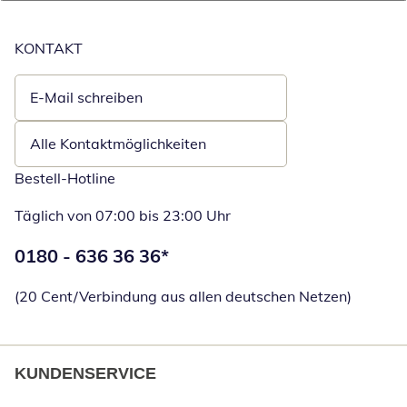
KONTAKT
E-Mail schreiben
Öffnet E-Mail-Client
Alle Kontaktmöglichkeiten
Bestell-Hotline
Täglich von 07:00 bis 23:00 Uhr
Telefonnummer:
0180 - 636 36 36
*
Öffnet Telefon
(20 Cent/Verbindung aus allen deutschen Netzen)
KUNDENSERVICE