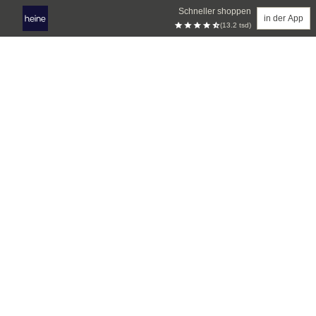
Schneller shoppen
in der App
(13.2 tsd)
Zum Hauptinhalt springen