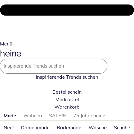
Menü
Inspirierende Trends suchen
Bestellschein
Merkzettel
Warenkorb
Produktkategorien überspringen
Mode
Wohnen
SALE %
75 Jahre heine
Neu!
Damenmode
Bademode
Wäsche
Schuhe