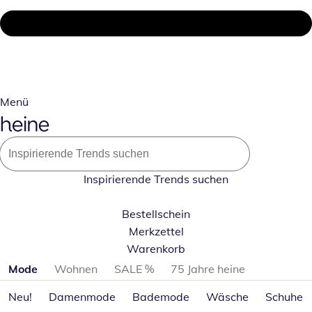
Menü
Inspirierende Trends suchen
Bestellschein
Merkzettel
Warenkorb
Produktkategorien überspringen
Mode
Wohnen
SALE %
75 Jahre heine
Neu!
Damenmode
Bademode
Wäsche
Schuhe