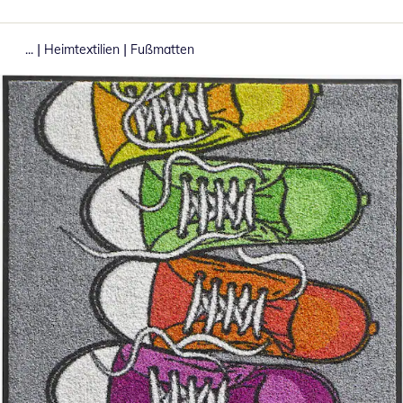
|
|
...
Heimtextilien
Fußmatten