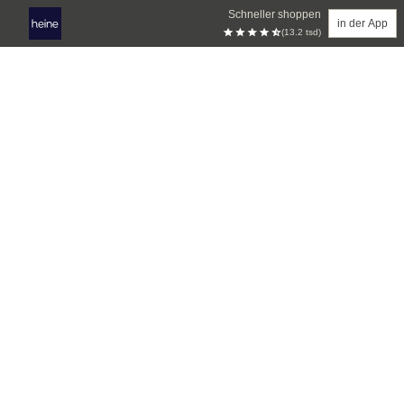
Schneller shoppen
in der App
(13.2 tsd)
Zum Hauptinhalt springen