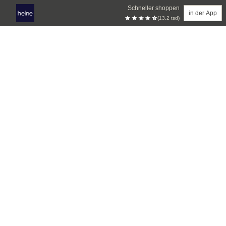
Schneller shoppen
in der App
(13.2 tsd)
Zum Hauptinhalt springen