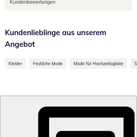
Kundenbewertungen
Kategorie-Empfehlungen überspringen
Kundenlieblinge aus unserem
Angebot
Kleider
Festliche Mode
Mode für Hochzeitsgäste
S