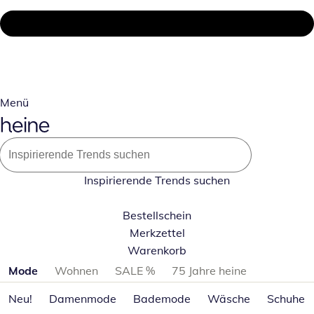
Menü
Inspirierende Trends suchen
Bestellschein
Merkzettel
Warenkorb
Produktkategorien überspringen
Mode
Wohnen
SALE %
75 Jahre heine
Neu!
Damenmode
Bademode
Wäsche
Schuhe