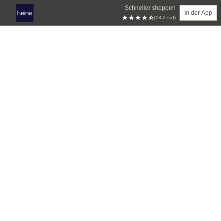
Schneller shoppen
in der App
(13.2 tsd)
Zum Hauptinhalt springen