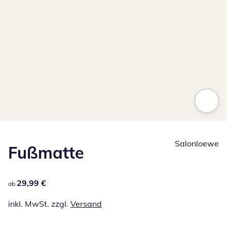
Salonloewe
Fußmatte
29,99 €
29,99 €
ab
inkl. MwSt. zzgl.
Versand