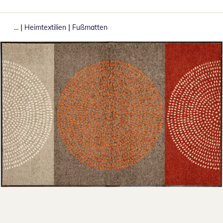
|
|
...
Heimtextilien
Fußmatten
Zum Vergrößern auf das Bild klicken