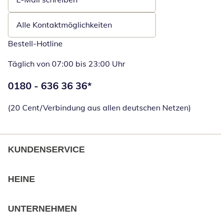
Öffnet E-Mail-Client
Alle Kontaktmöglichkeiten
Bestell-Hotline
Täglich von 07:00 bis 23:00 Uhr
Telefonnummer:
0180 - 636 36 36
*
Öffnet Telefon
(20 Cent/Verbindung aus allen deutschen Netzen)
KUNDENSERVICE
HEINE
UNTERNEHMEN