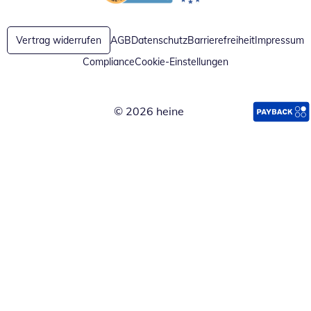
Öffnet in neuem Fenster
Öffnet in neuem Fenster
Vertrag widerrufen
AGB
Datenschutz
Barrierefreiheit
Impressum
Compliance
Cookie-Einstellungen
© 2026 heine