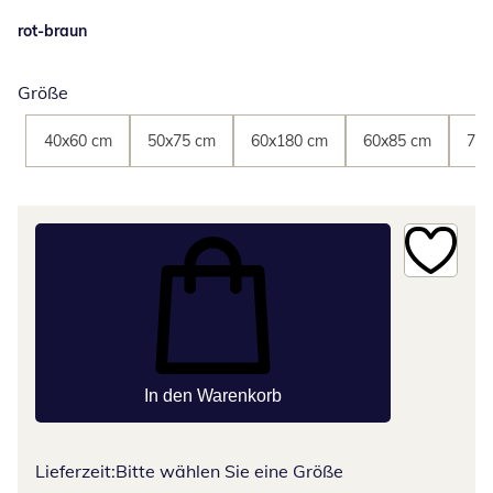
rot-braun
Größe
40x60 cm
50x75 cm
60x180 cm
60x85 cm
75x
In den Warenkorb
Lieferzeit:
Bitte wählen Sie eine Größe