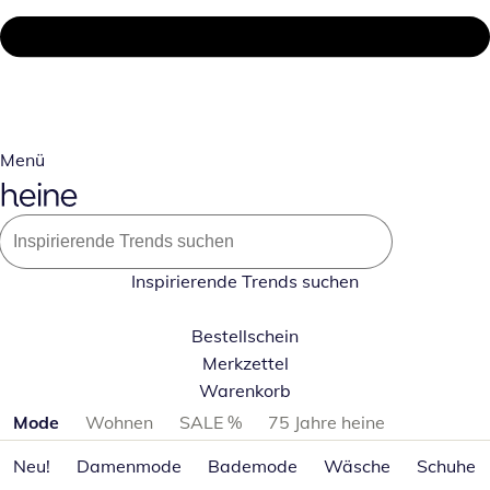
Menü
Inspirierende Trends suchen
Bestellschein
Merkzettel
Warenkorb
Produktkategorien überspringen
Mode
Wohnen
SALE %
75 Jahre heine
Neu!
Damenmode
Bademode
Wäsche
Schuhe