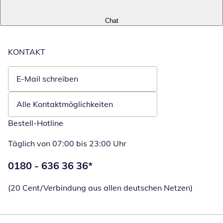
Chat
KONTAKT
E-Mail schreiben
Öffnet E-Mail-Client
Alle Kontaktmöglichkeiten
Bestell-Hotline
Täglich von 07:00 bis 23:00 Uhr
Telefonnummer:
0180 - 636 36 36
*
Öffnet Telefon
(20 Cent/Verbindung aus allen deutschen Netzen)