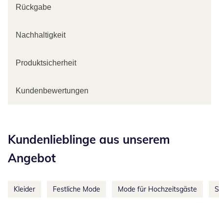
Rückgabe
Nachhaltigkeit
Produktsicherheit
Kundenbewertungen
Kategorie-Empfehlungen überspringen
Kundenlieblinge aus unserem
Angebot
Kleider
Festliche Mode
Mode für Hochzeitsgäste
S