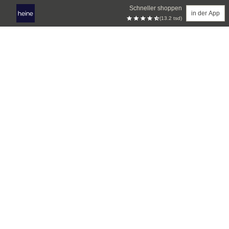
Schneller shoppen
in der App
(13.2 tsd)
Zum Hauptinhalt springen