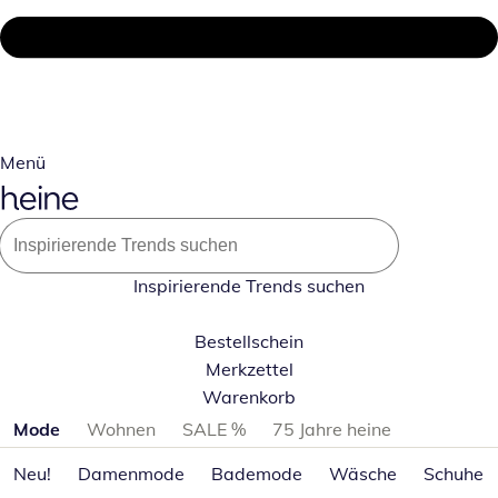
Menü
Inspirierende Trends suchen
Bestellschein
Merkzettel
Warenkorb
Produktkategorien überspringen
Mode
Wohnen
SALE %
75 Jahre heine
Neu!
Damenmode
Bademode
Wäsche
Schuhe