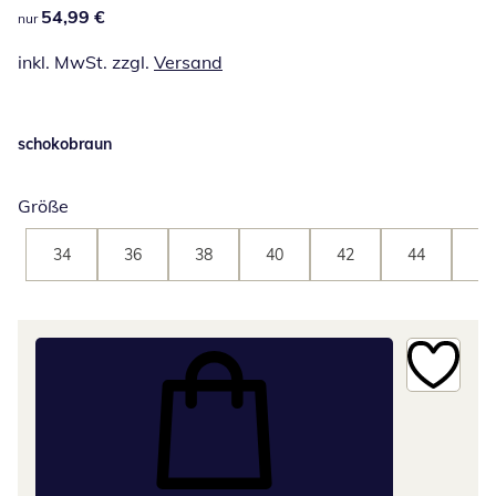
54,99 €
54,99 €
nur
inkl. MwSt. zzgl.
Versand
schokobraun
Größe
34
36
38
40
42
44
46