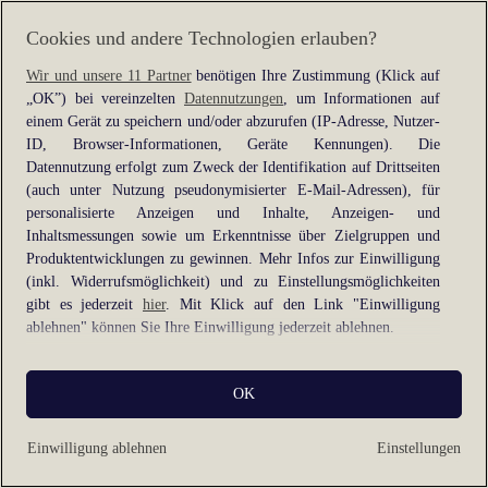
information).
Cookies und andere Technologien erlauben?
Wir und unsere 11 Partner
benötigen Ihre Zustimmung (Klick auf
„OK”) bei vereinzelten
Datennutzungen
, um Informationen auf
einem Gerät zu speichern und/oder abzurufen (IP-Adresse, Nutzer-
ID, Browser-Informationen, Geräte Kennungen). Die
Datennutzung erfolgt zum Zweck der Identifikation auf Drittseiten
(auch unter Nutzung pseudonymisierter E-Mail-Adressen), für
personalisierte Anzeigen und Inhalte, Anzeigen- und
Inhaltsmessungen sowie um Erkenntnisse über Zielgruppen und
Produktentwicklungen zu gewinnen. Mehr Infos zur Einwilligung
(inkl. Widerrufsmöglichkeit) und zu Einstellungsmöglichkeiten
gibt es jederzeit
hier
. Mit Klick auf den Link "Einwilligung
ablehnen" können Sie Ihre Einwilligung jederzeit ablehnen.
Sie können Ihre Einwilligung auch jederzeit grundlos mit Wirkung
OK
für die Zukunft widerrufen, indem Sie z. B. auf den Button
"Cookie-Einstellungen" im Footer der Website und "Alle
ablehnen" klicken.
Einwilligung ablehnen
Einstellungen
Datennutzungen