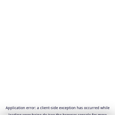
Application error: a
client
-side exception has occurred while
loading
www.heine.de
(see the
browser console
for more