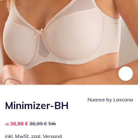
Zum Vergrößern auf das Bild klicken
Nuance by Lascana
Minimizer-BH
reduzierter Preis 36,98 €, vorheriger Preis: 36,99 €
36,98 €
36,99 €
Sale
ab
inkl. MwSt. zzgl.
Versand