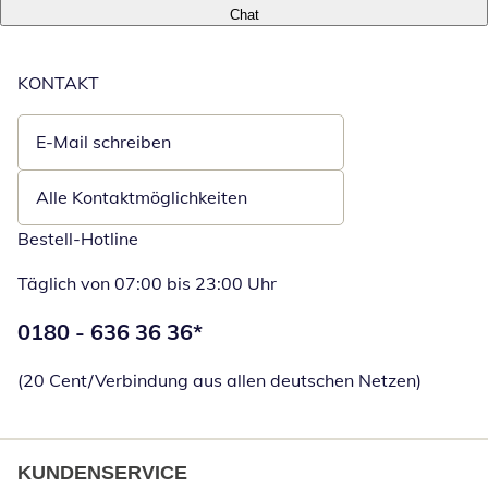
Chat
KONTAKT
E-Mail schreiben
Öffnet E-Mail-Client
Alle Kontaktmöglichkeiten
Bestell-Hotline
Täglich von 07:00 bis 23:00 Uhr
Telefonnummer:
0180 - 636 36 36
*
Öffnet Telefon
(20 Cent/Verbindung aus allen deutschen Netzen)
KUNDENSERVICE