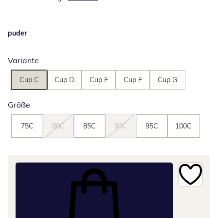
puder
Variante
Cup C
Cup D
Cup E
Cup F
Cup G
Größe
75C
80C
85C
90C
95C
100C