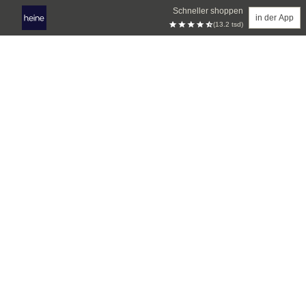
Schneller shoppen
in der App
(13.2 tsd)
Zum Hauptinhalt springen