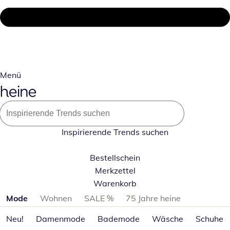
Menü
Inspirierende Trends suchen
Bestellschein
Merkzettel
Warenkorb
Produktkategorien überspringen
Mode
Wohnen
SALE %
75 Jahre heine
Neu!
Damenmode
Bademode
Wäsche
Schuhe