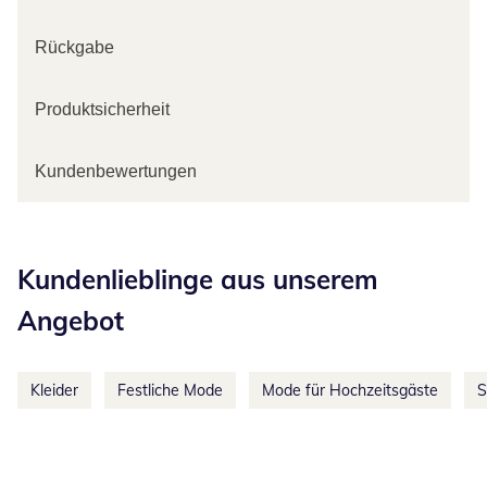
Rückgabe
Produktsicherheit
Kundenbewertungen
Kategorie-Empfehlungen überspringen
Kundenlieblinge aus unserem
Angebot
Kleider
Festliche Mode
Mode für Hochzeitsgäste
S