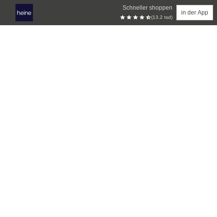
Schneller shoppen
in der App
(13.2 tsd)
Zum Hauptinhalt springen