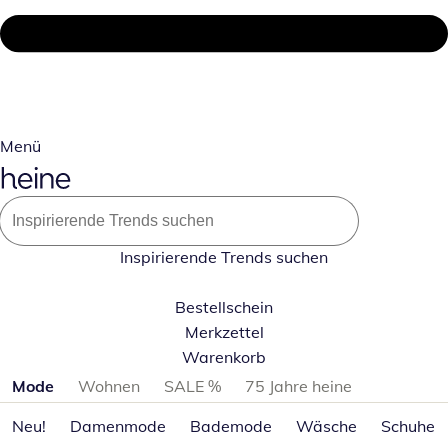
Menü
Inspirierende Trends suchen
Bestellschein
Merkzettel
Warenkorb
Produktkategorien überspringen
Mode
Wohnen
SALE %
75 Jahre heine
Neu!
Damenmode
Bademode
Wäsche
Schuhe