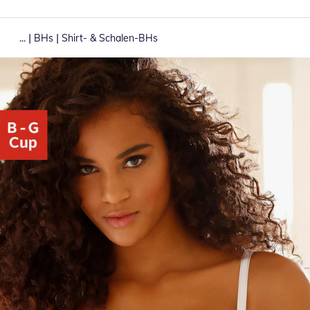
|
|
...
BHs
Shirt- & Schalen-BHs