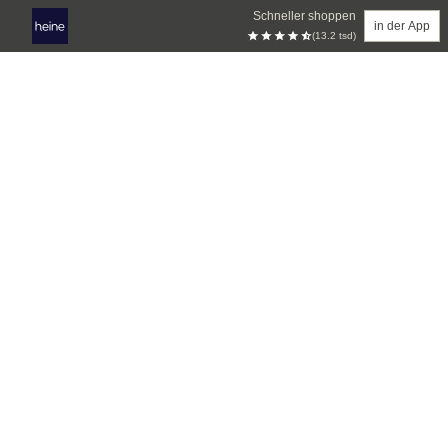
Schneller shoppen
in der App
(13.2 tsd)
Zum Hauptinhalt springen