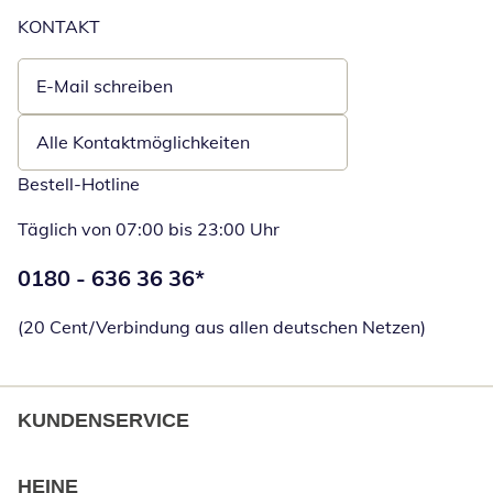
KONTAKT
E-Mail schreiben
Öffnet E-Mail-Client
Alle Kontaktmöglichkeiten
Bestell-Hotline
Täglich von 07:00 bis 23:00 Uhr
Telefonnummer:
0180 - 636 36 36
*
Öffnet Telefon
(20 Cent/Verbindung aus allen deutschen Netzen)
KUNDENSERVICE
HEINE