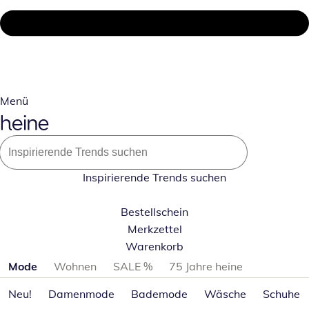
Menü
Inspirierende Trends suchen
Bestellschein
Merkzettel
Warenkorb
Produktkategorien überspringen
Mode
Wohnen
SALE %
75 Jahre heine
Neu!
Damenmode
Bademode
Wäsche
Schuhe