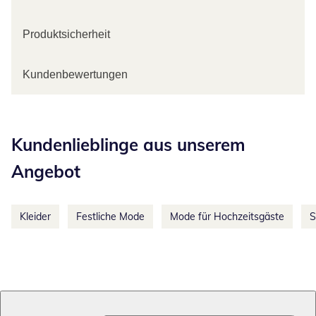
Produktsicherheit
Kundenbewertungen
Kategorie-Empfehlungen überspringen
Kundenlieblinge aus unserem
Angebot
Kleider
Festliche Mode
Mode für Hochzeitsgäste
S