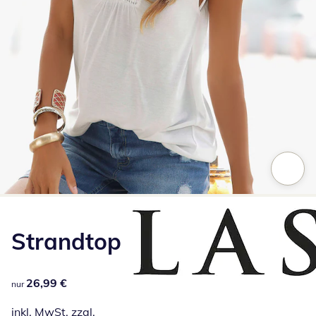
Zum Vergrößern auf das Bild klicken
Strandtop
26,99 €
26,99 €
nur
inkl. MwSt. zzgl.