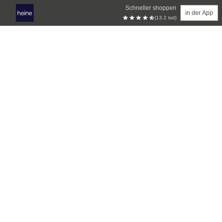
Schneller shoppen
in der App
(13.2 tsd)
Zum Hauptinhalt springen