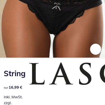
Zum Vergrößern auf das Bild klicken
String
16,99 €
16,99 €
nur
inkl. MwSt.
zzgl.