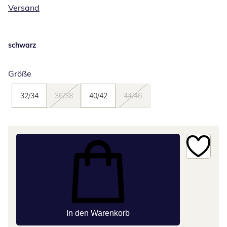
Versand
schwarz
Größe
32/34
36/38
40/42
44/46
In den Warenkorb