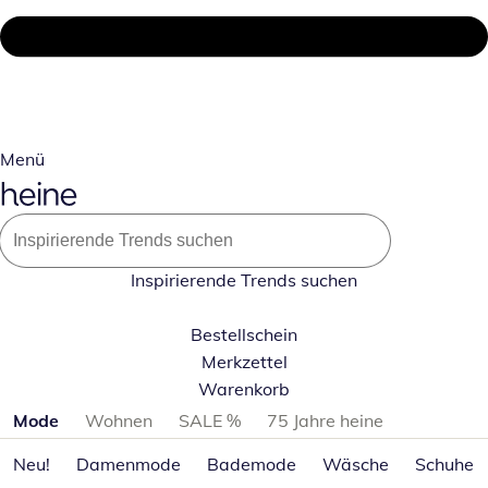
Menü
Inspirierende Trends suchen
Bestellschein
Merkzettel
Warenkorb
Produktkategorien überspringen
Mode
Wohnen
SALE %
75 Jahre heine
Neu!
Damenmode
Bademode
Wäsche
Schuhe