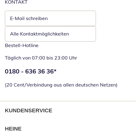
KONTAKT
E-Mail schreiben
Öffnet E-Mail-Client
Alle Kontaktmöglichkeiten
Bestell-Hotline
Täglich von 07:00 bis 23:00 Uhr
Telefonnummer:
0180 - 636 36 36
*
Öffnet Telefon
(20 Cent/Verbindung aus allen deutschen Netzen)
KUNDENSERVICE
HEINE