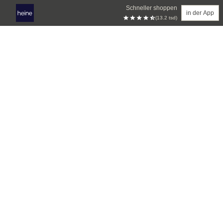
Schneller shoppen
in der App
(13.2 tsd)
Zum Hauptinhalt springen