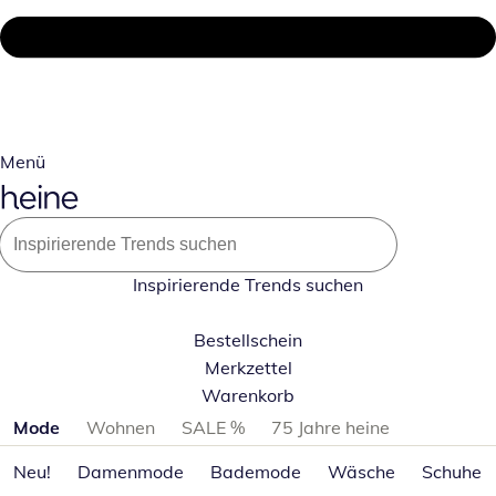
Menü
Inspirierende Trends suchen
Bestellschein
Merkzettel
Warenkorb
Produktkategorien überspringen
Mode
Wohnen
SALE %
75 Jahre heine
Neu!
Damenmode
Bademode
Wäsche
Schuhe