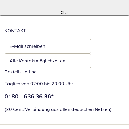
Chat
KONTAKT
E-Mail schreiben
Öffnet E-Mail-Client
Alle Kontaktmöglichkeiten
Bestell-Hotline
Täglich von 07:00 bis 23:00 Uhr
Telefonnummer:
0180 - 636 36 36
*
Öffnet Telefon
(20 Cent/Verbindung aus allen deutschen Netzen)