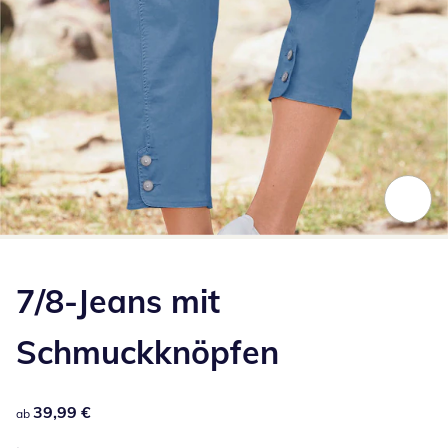
Zum Vergrößern auf das Bild klicken
7/8-Jeans mit
Schmuckknöpfen
39,99 €
39,99 €
ab