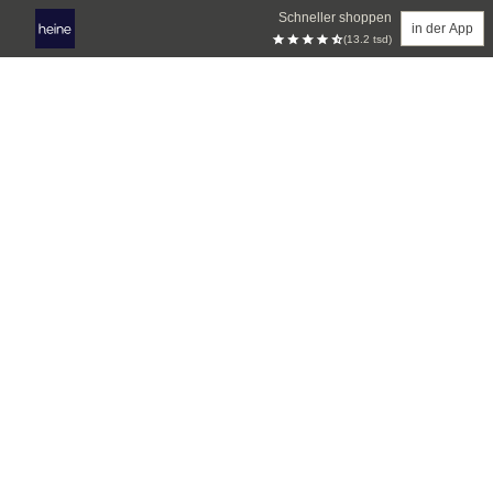
Schneller shoppen
in der App
(13.2 tsd)
Zum Hauptinhalt springen