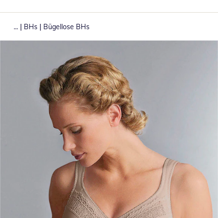
|
|
...
BHs
Bügellose BHs