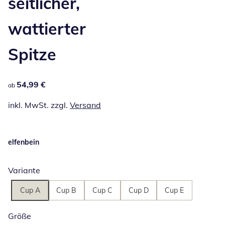
seitlicher,
wattierter
Spitze
54,99 €
54,99 €
ab
inkl. MwSt. zzgl.
Versand
elfenbein
Variante
Cup A
Cup B
Cup C
Cup D
Cup E
Größe