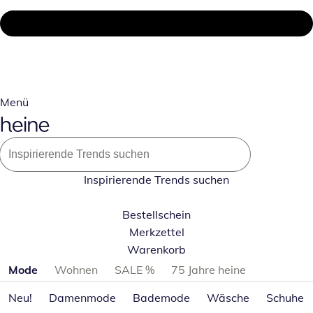
Menü
Inspirierende Trends suchen
Bestellschein
Merkzettel
Warenkorb
Produktkategorien überspringen
Mode
Wohnen
SALE %
75 Jahre heine
Neu!
Damenmode
Bademode
Wäsche
Schuhe