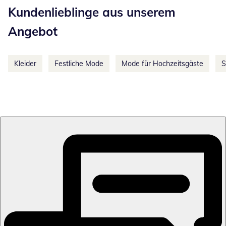
Kundenlieblinge aus unserem
Angebot
Kleider
Festliche Mode
Mode für Hochzeitsgäste
S