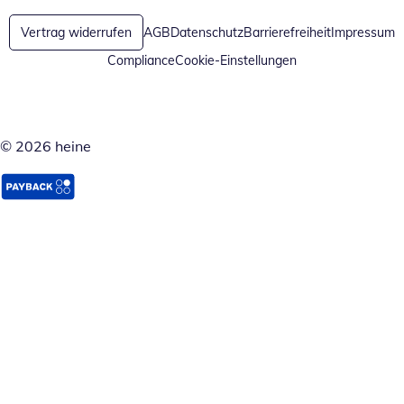
Öffnet in neuem Fenster
Öffnet in neuem Fenster
Vertrag widerrufen
AGB
Datenschutz
Barrierefreiheit
Impressum
Compliance
Cookie-Einstellungen
© 2026 heine