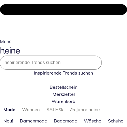
Menü
Inspirierende Trends suchen
Bestellschein
Merkzettel
Warenkorb
Produktkategorien überspringen
Mode
Wohnen
SALE %
75 Jahre heine
Neu!
Damenmode
Bademode
Wäsche
Schuhe