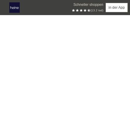
Schneller shoppen
in der App
(13.2 tsd)
Zum Hauptinhalt springen