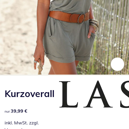
Zum Vergrößern auf das Bild klicken
Kurzoverall
39,99 €
39,99 €
nur
inkl. MwSt. zzgl.