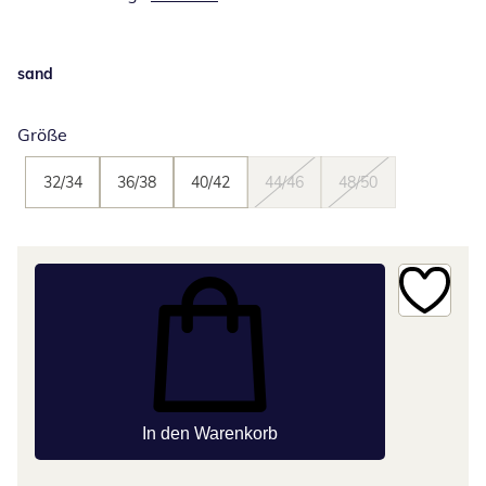
sand
Größe
32/34
36/38
40/42
44/46
48/50
In den Warenkorb