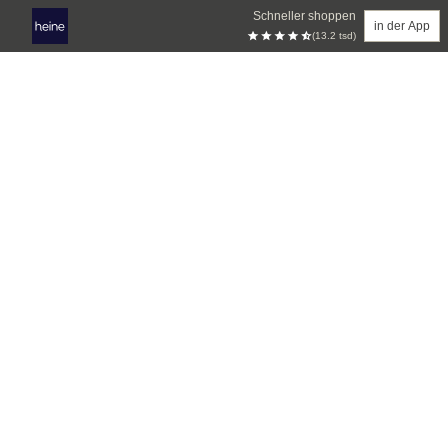
Schneller shoppen
in der App
(13.2 tsd)
Zum Hauptinhalt springen