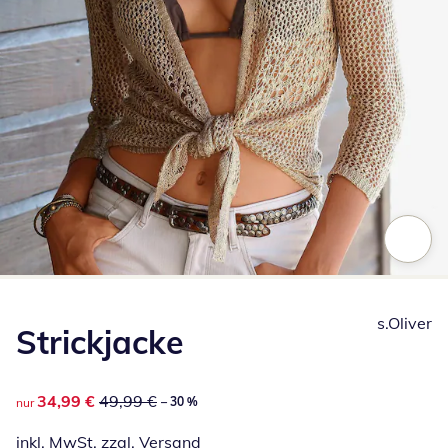
Zum Vergrößern auf das Bild klicken
s.Oliver
Strickjacke
reduzierter Preis 34,99 €, vorheriger Preis: 49,99 €
34,99 €
49,99 €
– 30 %
nur
inkl. MwSt. zzgl.
Versand