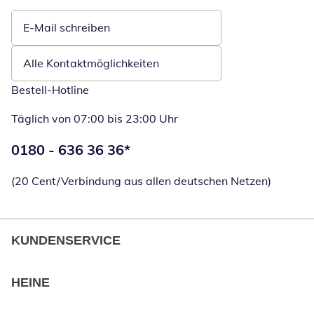
E-Mail schreiben
Öffnet E-Mail-Client
Alle Kontaktmöglichkeiten
Bestell-Hotline
Täglich von 07:00 bis 23:00 Uhr
Telefonnummer:
0180 - 636 36 36
*
Öffnet Telefon
(20 Cent/Verbindung aus allen deutschen Netzen)
KUNDENSERVICE
HEINE