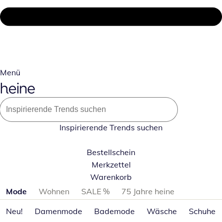
Menü
Inspirierende Trends suchen
Bestellschein
Merkzettel
Warenkorb
Produktkategorien überspringen
Mode
Wohnen
SALE %
75 Jahre heine
Neu!
Damenmode
Bademode
Wäsche
Schuhe