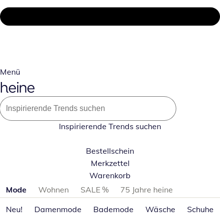
Menü
Inspirierende Trends suchen
Bestellschein
Merkzettel
Warenkorb
Produktkategorien überspringen
Mode
Wohnen
SALE %
75 Jahre heine
Neu!
Damenmode
Bademode
Wäsche
Schuhe