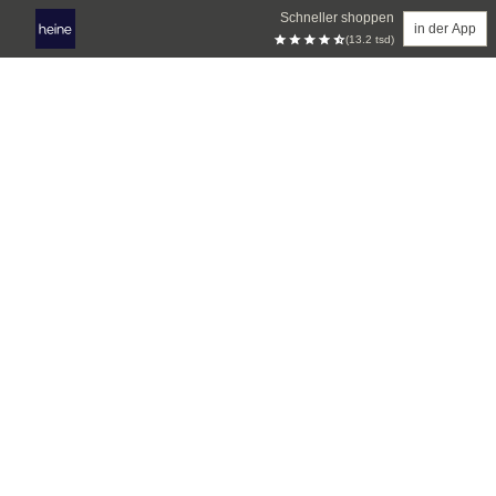
Schneller shoppen
in der App
(13.2 tsd)
Zum Hauptinhalt springen