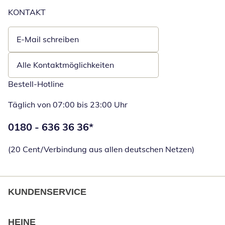
KONTAKT
E-Mail schreiben
Öffnet E-Mail-Client
Alle Kontaktmöglichkeiten
Bestell-Hotline
Täglich von 07:00 bis 23:00 Uhr
Telefonnummer:
0180 - 636 36 36
*
Öffnet Telefon
(20 Cent/Verbindung aus allen deutschen Netzen)
KUNDENSERVICE
HEINE