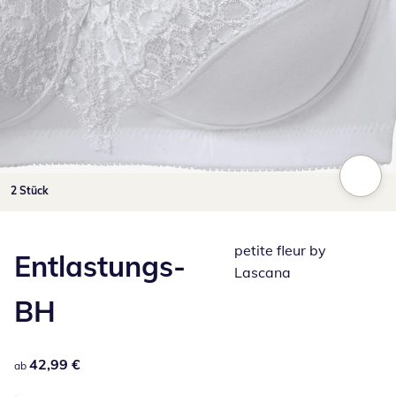
Zum Vergrößern auf das Bild klicken
2 Stück
petite fleur by
Entlastungs-
Lascana
BH
42,99 €
42,99 €
ab