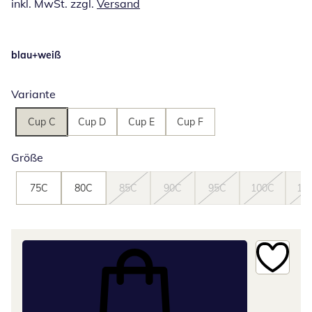
inkl. MwSt. zzgl.
Versand
blau+weiß
Variante
Cup C
Cup D
Cup E
Cup F
Größe
75C
80C
85C
90C
95C
100C
10