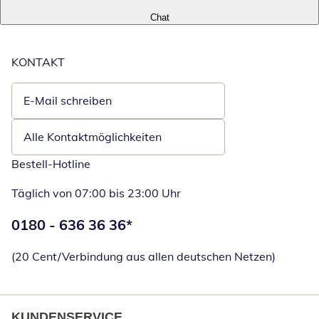
Chat
KONTAKT
E-Mail schreiben
Öffnet E-Mail-Client
Alle Kontaktmöglichkeiten
Bestell-Hotline
Täglich von 07:00 bis 23:00 Uhr
Telefonnummer:
0180 - 636 36 36
*
Öffnet Telefon
(20 Cent/Verbindung aus allen deutschen Netzen)
KUNDENSERVICE