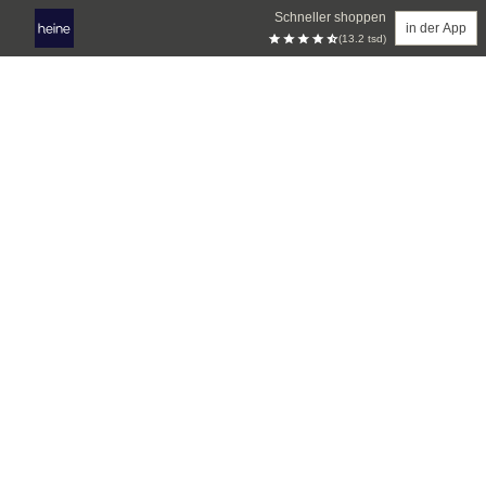
Schneller shoppen
in der App
(13.2 tsd)
Zum Hauptinhalt springen