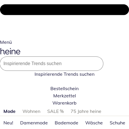
Menü
Inspirierende Trends suchen
Bestellschein
Merkzettel
Warenkorb
Produktkategorien überspringen
Mode
Wohnen
SALE %
75 Jahre heine
Neu!
Damenmode
Bademode
Wäsche
Schuhe