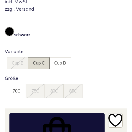
inkl. MwSt.
zzgl.
Versand
schwarz
Variante
Cup B
Cup C
Cup D
Größe
70C
75C
80C
85C