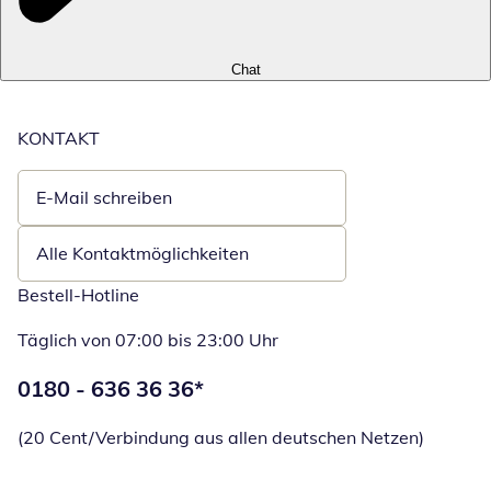
Chat
KONTAKT
E-Mail schreiben
Öffnet E-Mail-Client
Alle Kontaktmöglichkeiten
Bestell-Hotline
Täglich von 07:00 bis 23:00 Uhr
Telefonnummer:
0180 - 636 36 36
*
Öffnet Telefon
(20 Cent/Verbindung aus allen deutschen Netzen)