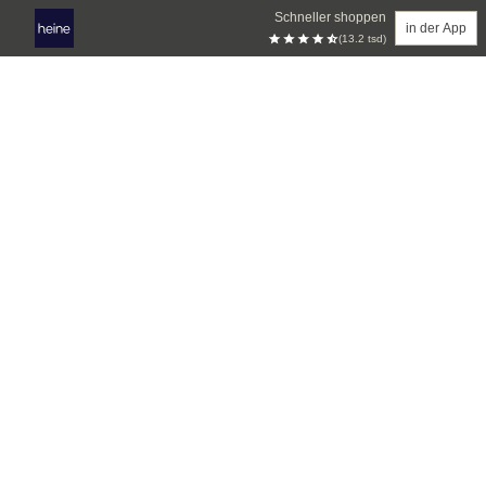
Schneller shoppen
in der App
(13.2 tsd)
Zum Hauptinhalt springen