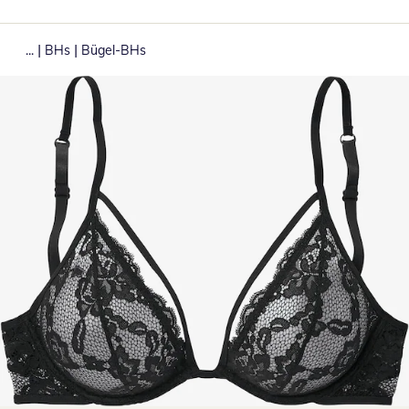
|
|
...
BHs
Bügel-BHs