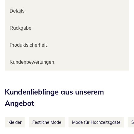
Details
Rückgabe
Produktsicherheit
Kundenbewertungen
Kategorie-Empfehlungen überspringen
Kundenlieblinge aus unserem
Angebot
Kleider
Festliche Mode
Mode für Hochzeitsgäste
S