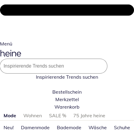
Menü
Inspirierende Trends suchen
Bestellschein
Merkzettel
Warenkorb
Produktkategorien überspringen
Mode
Wohnen
SALE %
75 Jahre heine
Neu!
Damenmode
Bademode
Wäsche
Schuhe