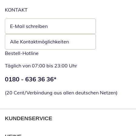
KONTAKT
E-Mail schreiben
Öffnet E-Mail-Client
Alle Kontaktmöglichkeiten
Bestell-Hotline
Täglich von 07:00 bis 23:00 Uhr
Telefonnummer:
0180 - 636 36 36
*
Öffnet Telefon
(20 Cent/Verbindung aus allen deutschen Netzen)
KUNDENSERVICE