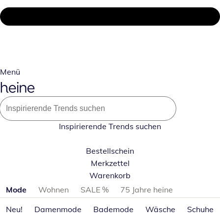
Menü
Inspirierende Trends suchen
Bestellschein
Merkzettel
Warenkorb
Produktkategorien überspringen
Mode
Wohnen
SALE %
75 Jahre heine
Neu!
Damenmode
Bademode
Wäsche
Schuhe