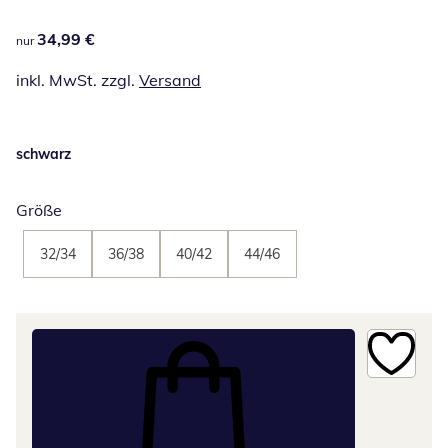
34,99 €
34,99 €
nur
inkl. MwSt. zzgl.
Versand
schwarz
Größe
32/34
36/38
40/42
44/46