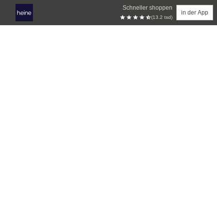
Schneller shoppen
in der App
(13.2 tsd)
Zum Hauptinhalt springen