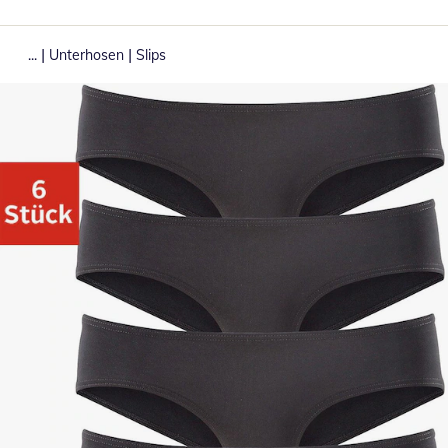
|
|
...
Unterhosen
Slips