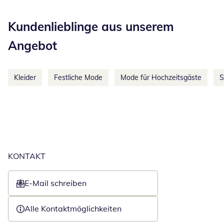
Kategorie-Empfehlungen überspringen
Kundenlieblinge aus unserem
Angebot
Kleider
Festliche Mode
Mode für Hochzeitsgäste
S
KONTAKT
E-Mail schreiben
Öffnet E-Mail-Client
Alle Kontaktmöglichkeiten