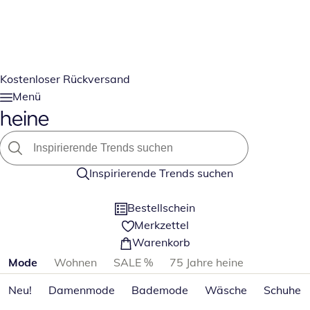
Kostenloser Rückversand
Menü
Inspirierende Trends suchen
Bestellschein
Merkzettel
Warenkorb
Produktkategorien überspringen
Mode
Wohnen
SALE %
75 Jahre heine
Neu!
Damenmode
Bademode
Wäsche
Schuhe