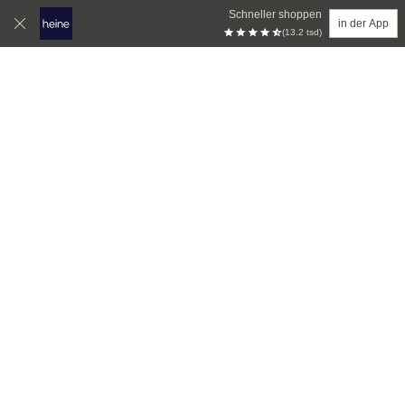
Schneller shoppen
in der App
(13.2 tsd)
Zum Hauptinhalt springen