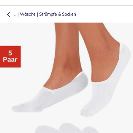
|
|
...
Wäsche
Strümpfe & Socken