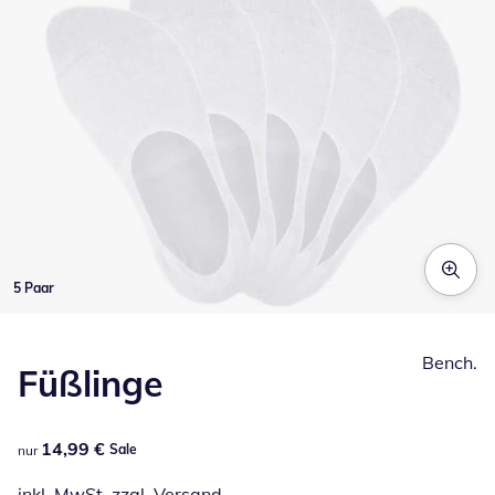
5 Paar
Zum Vergrößern auf das Bild klicken
Bench.
Füßlinge
14,99 €
14,99 €
Sale
nur
inkl. MwSt. zzgl.
Versand