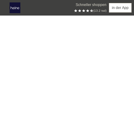
Schneller shoppen
in der App
(13.2 tsd)
Zum Hauptinhalt springen