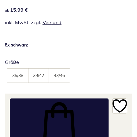
15,99 €
15,99 €
ab
inkl. MwSt. zzgl.
Versand
8x schwarz
Größe
35/38
39/42
43/46