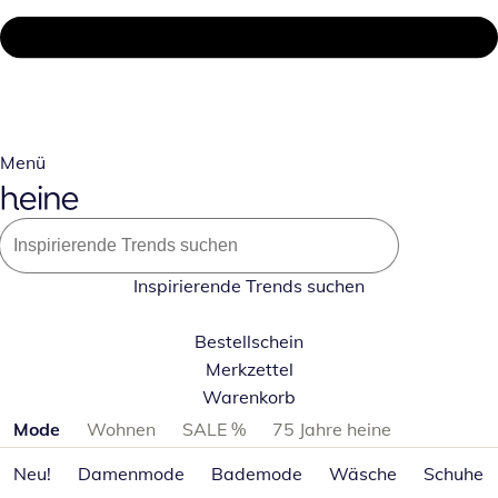
Menü
Inspirierende Trends suchen
Bestellschein
Merkzettel
Warenkorb
Produktkategorien überspringen
Mode
Wohnen
SALE %
75 Jahre heine
Neu!
Damenmode
Bademode
Wäsche
Schuhe