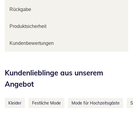
Rückgabe
Produktsicherheit
Kundenbewertungen
Kategorie-Empfehlungen überspringen
Kundenlieblinge aus unserem
Angebot
Kleider
Festliche Mode
Mode für Hochzeitsgäste
S