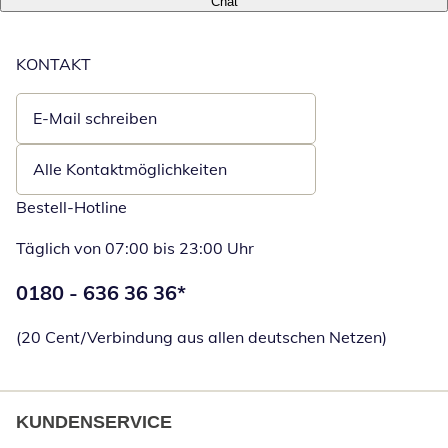
Chat
KONTAKT
E-Mail schreiben
Öffnet E-Mail-Client
Alle Kontaktmöglichkeiten
Bestell-Hotline
Täglich von 07:00 bis 23:00 Uhr
Telefonnummer:
0180 - 636 36 36
*
Öffnet Telefon
(20 Cent/Verbindung aus allen deutschen Netzen)
KUNDENSERVICE