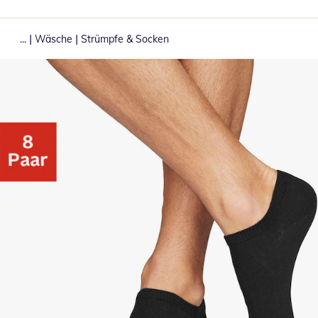
|
|
...
Wäsche
Strümpfe & Socken