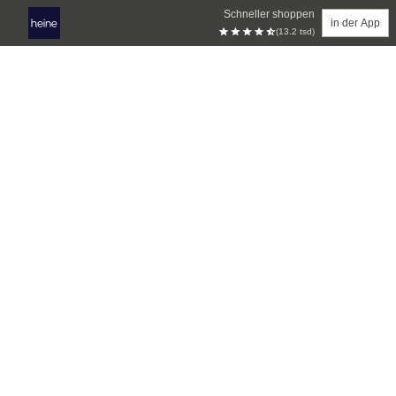
Schneller shoppen
in der App
(13.2 tsd)
Zum Hauptinhalt springen