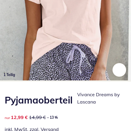
1 Teilig
Zum Vergrößern auf das Bild klicken
Vivance Dreams by
Pyjamaoberteil
Lascana
reduzierter Preis 12,99 €, vorheriger Preis: 14,99 €
12,99 €
14,99 €
– 13 %
nur
inkl. MwSt. zzgl.
Versand