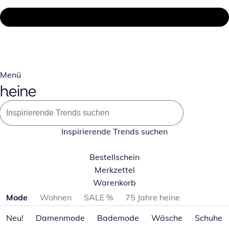
Menü
Inspirierende Trends suchen
Bestellschein
Merkzettel
Warenkorb
Produktkategorien überspringen
Mode
Wohnen
SALE %
75 Jahre heine
Neu!
Damenmode
Bademode
Wäsche
Schuhe