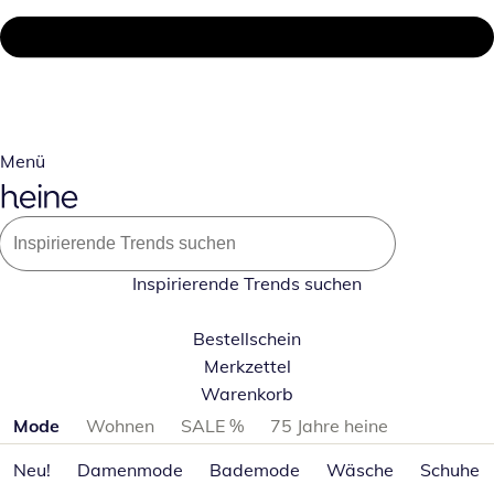
Menü
Inspirierende Trends suchen
Bestellschein
Merkzettel
Warenkorb
Produktkategorien überspringen
Mode
Wohnen
SALE %
75 Jahre heine
Neu!
Damenmode
Bademode
Wäsche
Schuhe