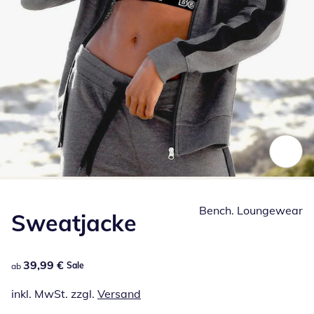
Zum Vergrößern auf das Bild klicken
Bench. Loungewear
Sweatjacke
39,99 €
39,99 €
Sale
ab
inkl. MwSt. zzgl.
Versand