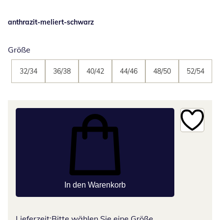
anthrazit-meliert-schwarz
Größe
32/34
36/38
40/42
44/46
48/50
52/54
In den Warenkorb
Lieferzeit:
Bitte wählen Sie eine Größe