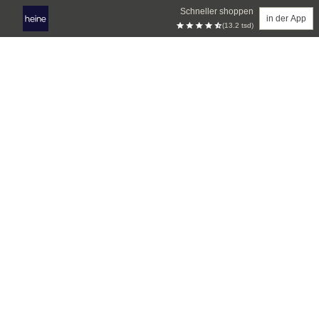
Schneller shoppen
in der App
(13.2 tsd)
Zum Hauptinhalt springen