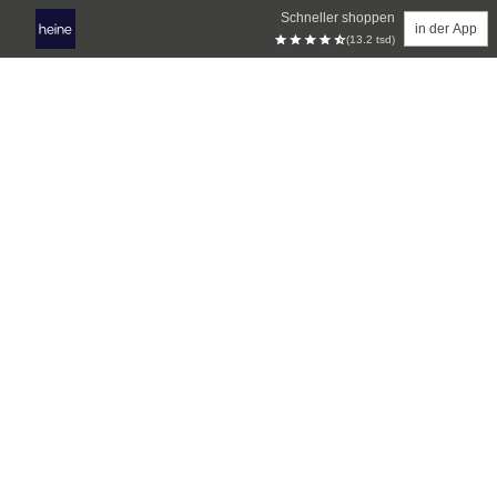
Schneller shoppen
in der App
(13.2 tsd)
Zum Hauptinhalt springen