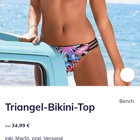
Zum Vergrößern auf das Bild klicken
Bench.
Triangel-Bikini-Top
34,99 €
34,99 €
nur
inkl. MwSt. zzgl.
Versand