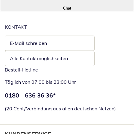
Chat
KONTAKT
E-Mail schreiben
Öffnet E-Mail-Client
Alle Kontaktmöglichkeiten
Bestell-Hotline
Täglich von 07:00 bis 23:00 Uhr
Telefonnummer:
0180 - 636 36 36
*
Öffnet Telefon
(20 Cent/Verbindung aus allen deutschen Netzen)