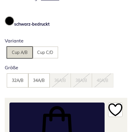
schwarz-bedruckt
Variante
Cup A/B
Cup C/D
Größe
32A/B
34A/B
36A/B
38A/B
40A/B