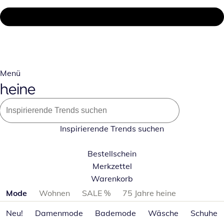
Menü
Inspirierende Trends suchen
Bestellschein
Merkzettel
Warenkorb
Produktkategorien überspringen
Mode
Wohnen
SALE %
75 Jahre heine
Neu!
Damenmode
Bademode
Wäsche
Schuhe