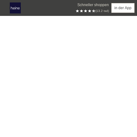
Schneller shoppen
in der App
(13.2 tsd)
Zum Hauptinhalt springen