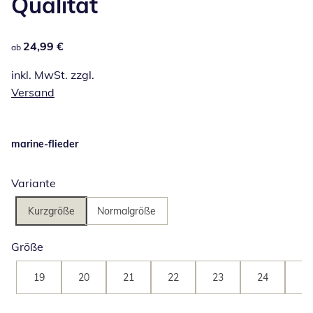
Qualität
24,99 €
24,99 €
ab
inkl. MwSt. zzgl.
Versand
marine-flieder
Variante
Kurzgröße
Normalgröße
Größe
19
20
21
22
23
24
25