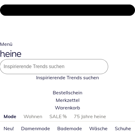
Menü
Inspirierende Trends suchen
Bestellschein
Merkzettel
Warenkorb
Produktkategorien überspringen
Mode
Wohnen
SALE %
75 Jahre heine
Neu!
Damenmode
Bademode
Wäsche
Schuhe