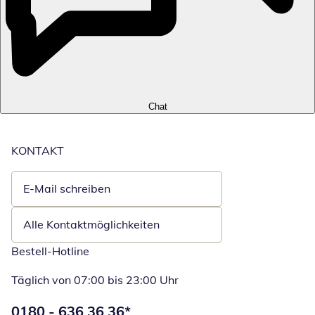
Chat
KONTAKT
E-Mail schreiben
Öffnet E-Mail-Client
Alle Kontaktmöglichkeiten
Bestell-Hotline
Täglich von 07:00 bis 23:00 Uhr
Telefonnummer:
0180 - 636 36 36
*
Öffnet Telefon